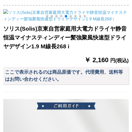
ヤKF-9897紫色
熱风折ミニPH 1601
ー携帯帯ミニ旅行寝
标准配合+电动歯科
室折りたたみたみみ
式小型低放射线コロ
ンビア恒温FH
ソリス(Solis)京東自営家庭用大電力ドライヤ静音
6257+ドライヤスタ
恒温マイナスティンディー髪強聚風快速型ドライ
ジオ
ヤデザイン1.9 M線長268 i
￥ 2,160
円(税込)
ここで表示されるのは商品原価です。代理費用、送料等
はお問い合わせください。