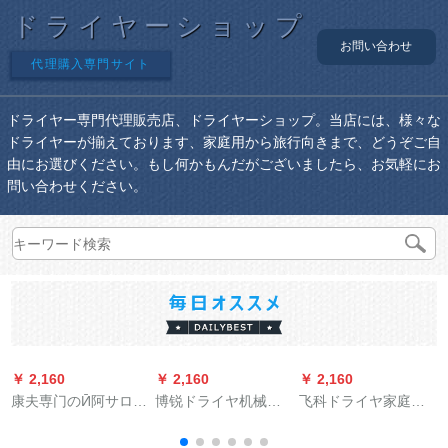
ドライヤーショップ
お問い合わせ
代理購入専門サイト
ドライヤー専門代理販売店、ドライヤーショップ。当店には、様々な
ドライヤーが揃えております、家庭用から旅行向きまで、どうぞご自
由にお選びください。もし何かもんだがございましたら、お気軽にお
問い合わせください。
￥ 2,160
￥ 2,160
￥ 2,160
￥
康夫専门のӢ阿サロン
博锐ドライヤ机械小
飞科ドライヤ家庭用
ドンの大出力2300 W
出力寮用学生家庭用
小电力ドライヤー冷
冷热风理髪店ドライ
静音ドライヤ旅行冷
热风学生寮ドライヤ