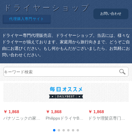
ドライヤーショップ
お問い合わせ
代理購入専門サイト
ドライヤー専門代理販売店、ドライヤーショップ。当店には、様々な
ドライヤーが揃えております、家庭用から旅行向きまで、どうぞご自
由にお選びください。もし何かもんだがございましたら、お気軽にお
問い合わせください。
￥ 1,868
￥ 1,868
￥ 1,868
￥
パナソニックの家庭
PhilippsドライヤBHC
ドラヤ理髪店専门の
F
用大電力恒温保護ド
201家庭1600ワイト
大风力ブレインイン
ライヤー冷熱風吹毛
の大電力マリーナイ
家庭用の大出力冷热