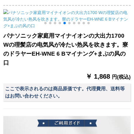
機1800 Wの電気風吹
オで冷却熱風ドレヤ
风ドライヤ寮の男女
EH-Cond 4
BHC 201をケアしま
は恒温で、速乾静音
イ
す。
ドラヤを买うという
ことです。
パナソニック家庭用マイナイオンの大出力1700
Wの理髪店の电気风が冷たい热风を吹きます。寮
のドラヤーEH-WNE 6 Bマイナング+まぶの风の
口
￥ 1,868
円(税込)
ここで表示されるのは商品原価です。代理費用、送料等
はお問い合わせください。