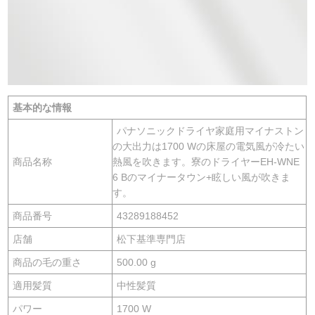
基本的な情報
パナソニックドライヤ家庭用マイナストン
の大出力は1700 Wの床屋の電気風が冷たい
商品名称
熱風を吹きます。寮のドライヤーEH-WNE
6 Bのマイナータウン+眩しい風が吹きま
す。
商品番号
43289188452
店舗
松下基準専門店
商品の毛の重さ
500.00 g
適用髪質
中性髪質
パワー
1700 W