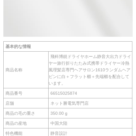
基本的な情報
飛科博鋭ドライヤホーム静音大出力ドライ
ヤー旅行折りたたみ式携帯ドライヤー冷熱
商品名称
風理髪店専門ヘアサロン1610ランダムヘア
ピンに白＋フラット櫛＋先端櫛を配合して
います。
商品番号
66515025874
店舗
ネット勝電気専門店
商品の毛の重さ
350.00 g
商品の産地
中国大陸
特色機能
静音設計