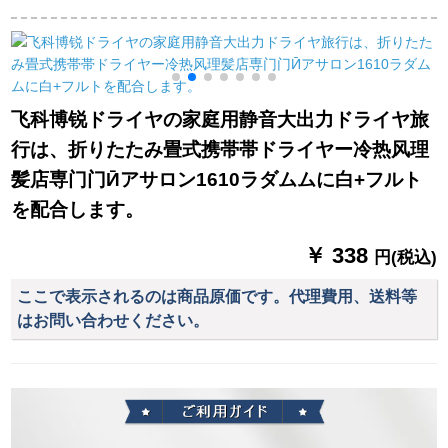
りたみみ式大出力ド
5012 STA 2無電源プ
用大電力ドライヤー
ライヤ2000 W魅力紫
リ/隠し電源
2200 W FH 6105極光
E
＋エバーデット
黒＋エアパッド
飞科博锐ドライヤの家庭用静音大出力ドライヤ旅
行は、折りたたみ畳式携帯帯ドライヤー冷热风理
髪店専门门Ӣアサロン1610ラダムムに白+フルト
を配合します。
￥ 338
円(税込)
ここで表示されるのは商品原価です。代理費用、送料等
はお問い合わせください。