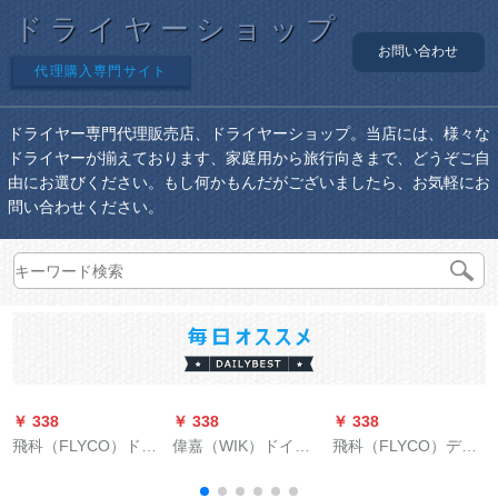
ドライヤーショップ
お問い合わせ
代理購入専門サイト
ドライヤー専門代理販売店、ドライヤーショップ。当店には、様々な
ドライヤーが揃えております、家庭用から旅行向きまで、どうぞご自
由にお選びください。もし何かもんだがございましたら、お気軽にお
問い合わせください。
￥ 338
￥ 338
￥ 338
￥
飛科（FLYCO）ドラ
偉嘉（WIK）ドイツ
飛科（FLYCO）デラ
イヤマ家庭用マイナ
壁掛式ドライヤンピ
イヤン家庭用マイナ
ー寒風恒温家庭用折
タ家庭用ドライヤー
イオン冷熱恒温家庭