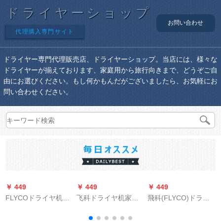
ドライヤーショップ
お問い合わせ
代理購入専門サイト
ドライヤー専門代理販売店、ドライヤーショップ。当店には、様々な
ドライヤーが揃えております、家庭用から旅行向きまで、どうぞご自
由にお選びください。もし何かもんだがございましたら、お気軽にお
問い合わせください。
￥ 449
￥ 449
￥ 449
￥
FLYCOドライヤ机FH
飞科ドライヤ机家庭
飛科(FLYCO)ドライ
优
6229家庭用ホテリア
用冷热风大出力ドラ
ヤマ家庭用冷熱風恒
の寮のӢアサロンは、
イヤ2000 W学生风筒
温家庭用折りたたみ