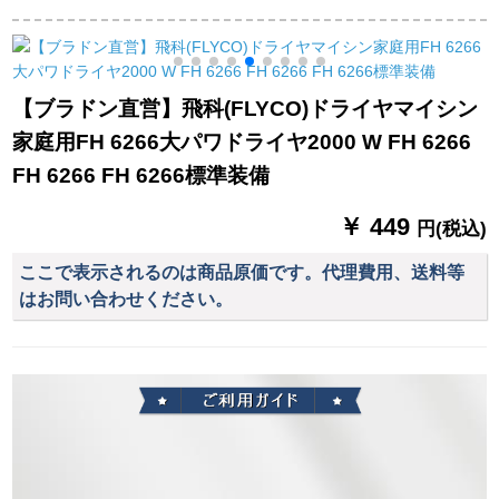
マイナスオーの大パ
FH 6232 FH 6232ド
式大出力ドライヤ200
オは冷たい热风で折
ライヤー
W FH 6257白紫+エア
りたたみ畳式ドレヤ
マットセト
2000 Wラベル配送爪
【ブラドン直営】飛科(FLYCO)ドライヤマイシン
7点セトです。
家庭用FH 6266大パワドライヤ2000 W FH 6266
FH 6266 FH 6266標準装備
￥ 449
円(税込)
ここで表示されるのは商品原価です。代理費用、送料等
はお問い合わせください。