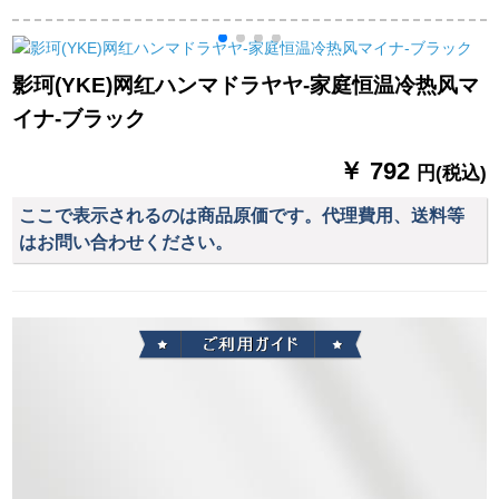
マイナナール寒い学
のドライヤの多段阶
パ
生寮ドラワイル工場
の大风速乾型プロモ
1
直売普通版2000 Wネ
ーションです。
影珂(YKE)网红ハンマドラヤヤ-家庭恒温冷热风マ
ルセト
イナ-ブラック
￥ 792
円(税込)
ここで表示されるのは商品原価です。代理費用、送料等
はお問い合わせください。