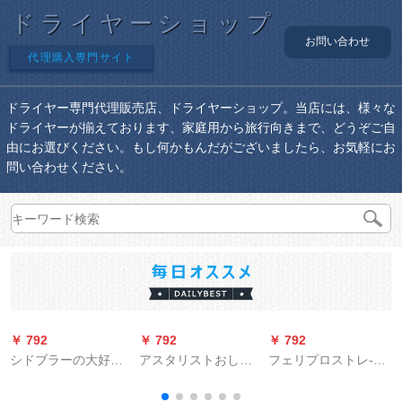
ドライヤーショップ
お問い合わせ
代理購入専門サイト
ドライヤー専門代理販売店、ドライヤーショップ。当店には、様々な
ドライヤーが揃えております、家庭用から旅行向きまで、どうぞご自
由にお選びください。もし何かもんだがございましたら、お気軽にお
問い合わせください。
￥ 792
￥ 792
￥ 792
￥
シドブラーの大好き
アスタリストおしま
フェリプロストレ-ト
なパワドゥラヤヤ家
す。ドライヤの大出
ストーレ-トアールマ
庭用カーサロ理髪店
力は、実际に2000 W
ティックHP 8663