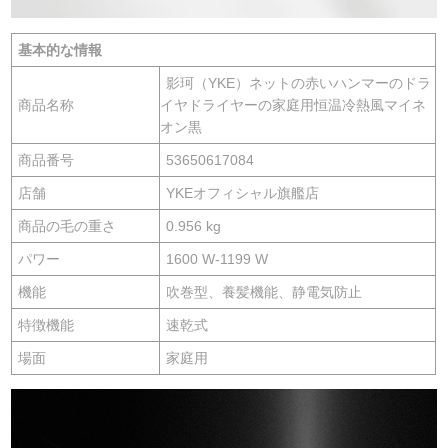
基本的な情報
影珂（YKE）ネットの赤いハンマーのドラ
商品名称
イヤドライヤーの家庭用恒温冷熱風マイネ
オン黒
商品番号
53650617084
店舗
YKEオフィシャル旗艦店
商品の毛の重さ
0.956 kg
パワー
1600 W-1199 W
機能
吹巻型、養髪機能、静電気防止
特徴機能
速乾式
場面
家庭用