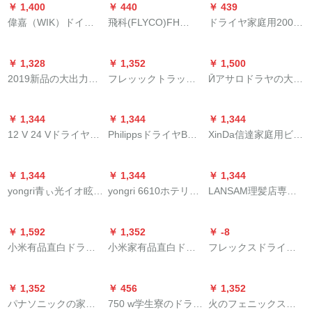
ります。
￥ 1,400
￥ 440
￥ 439
风ドライヤ寮の男女
マイナサージ恒温ド
偉嘉（WIK）ドイツ
飛科(FLYCO)FH
ドライヤ家庭用2000
は恒温で、速乾静音
ライヤー
ラヤファミリー用ホ
6257ドライヤマ家庭
冷热风恒温护髪理髪
ドラヤを买うという
テルル5436 C大出力
用大出力冷熱風ドラ
店のドライヤ3000セ
ことです。
￥ 1,328
￥ 1,352
￥ 1,500
1600 wドライヤ独立
イヤは、恒温1200 W
イズのパワドライヤ
2019新品の大出力
フレッックトラック
Ӣアサロドラヤの大出
冷熱風ラトグレー
パドルホワイト+エア
は、ブルトラトマイ
2400 Wのドライヤ、
HP 8230家庭用2100
力は2000 W以上の电
マットを折り畳する
ナ専门の速乾家庭用
ブラーレイ紫外線ゴ
W大出力サモスタッ
气风で家庭用3000 W
ということです。
です。11プレストレ-
￥ 1,344
￥ 1,344
￥ 1,344
ム、落花防止ドライ
ト
の美容院のӢ阿サロ
トを买います。
12 V 24 Vドライヤ充
PhilippsドライヤBHC
XinDa信達家庭用ビギ
ヤ、ブラブラブラブ
3000 Blu-rayを吹きま
電ボント太陽電池式
201家庭1600ワイト
ネ浴室壁掛式ドラヤ
ラブラブラワイア45-
す。
自車運転屋外旅行ド
の大電力マリーナイ
ホテルホテル風電気
65 W
￥ 1,344
￥ 1,344
￥ 1,344
ライヤカー霧除去用
オで冷却熱風ドレヤ
設備熱風筒ドライヤ
yongri青ぃ光イオ眩し
yongri 6610ホテリア
LANSAM理髪店専门
ドライヤ風筒車載ド
BHC 201をケアしま
センターRCY 100-23
い三色オプロ2200 W
壁挂けはドライヤピ
用ブルレイイ防静ド
ライヤ熱風24 V工事/
す。
A
の大出力のドライヤ
ル家庭用バスルーム
ラヤマシン家庭用ド
バス/トラック
￥ 1,592
￥ 1,352
￥ -8
家庭用ドライヤ-恒温
ホテのトイレ壁挂け
ライヤファミリー用
小米有品直白ドライ
小米家有品直白ドラ
フレックスドライヤ
専门のドライヤ-8993
式乾燥机白がありま
ドライヤ冷熱ドラヤ
ヤ家庭用ドライヤマ
イヤ家庭用ドライヤ
家庭用大出力冷热恒
研砂黒
す。
ー大出力ドライヤ色
イシンデッキ下級大
の大出力ドライヤの
温多段调整HP 8226
に黒
￥ 1,352
￥ 456
￥ 1,352
出力ドライヤ冷熱風
冷熱風直白ドライヤ2
は1800 W折りたたみ
パナソニックの家庭
750 w学生寮のドライ
火のフェニックスの
恒温保護可折-HL 2-
畳です。