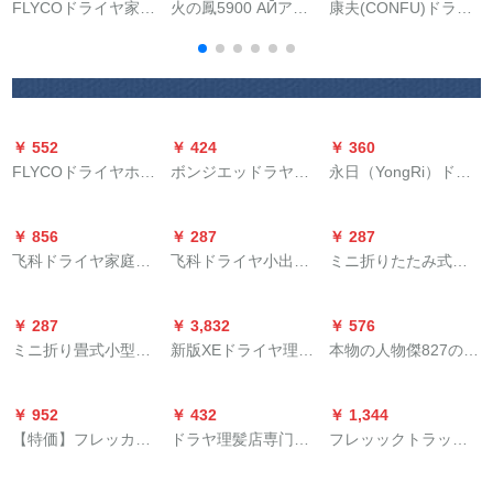
FLYCOドライヤ家庭
火の鳳5900 AӢアサ
康夫(CONFU)ドララ
用ホテリアの寮の廊
ロン専门のドライヤ
ヤ家庭用大出力ドラ
下で、大きなパワを
マの大出力速乾理髪
イヤKF-5843 1800 W
発挥します。折りた
器冷熱風ドラヤの白
たみ畳式冷热风ドラ
ヤのマイナーFH
￥ 552
￥ 424
￥ 360
6222浅い青いFH
FLYCOドライヤホー
ボンジエッドラヤマ
永日（YongRi）ドラ
6223+爪は7つのセリ
ム静音大出力ドライ
シンで小型電力家庭
イヤマ折りたたたみ
ングを切ります。
ヤ旅行携帯帯ドライ
用学生寮ホーテ1000
式携帯型风袋学生寮
￥ 856
￥ 287
￥ 287
ヤー冷熱風理髪店サ
W風筒PH 1605標準
旅行には小さなパワ
飞科ドライヤ家庭用
飞科ドライヤ小出力
ミニ折りたたみ式小
ロンは、FH 6232標
装備+電気歯科ブロッ
が必要です。
FH 6618大出力ドラ
寮用学生家庭用静音
型ドライヤ学生寮用
準装備+鼻毛器を折り
シ
イヤ2000 W FH 6618
ドライヤー旅行冷热
かわいい小型ドライ
畳むつとする。
￥ 287
￥ 3,832
￥ 576
ドライヤ+ストライト
风折りのミミミニア
ヤ携帯帯型けがしな
ミニ折り畳式小型ド
新版XEドライヤ理髪
本物の人物傑827のパ
博锐PH 1605标准装
いで300カラームで
ライヤ学生寮用かわ
店の大出力マイナオ
ワー2200 W静音恒温
备+ネル七点セット
750 W
いい小型ドライヤ携
ーム専攻用冷熱家庭
冷熱風型理髪店のӢア
￥ 952
￥ 432
￥ 1,344
帯型けがしましたで
用ドライヤバーワイ
サロンの家庭用ドラ
【特価】フレッカー
ドラヤ理髪店専门の
フレッックトラック
300グリーンワーム
ライトライト2本の風
イヤ+超次元8805毛
ト家庭用大出力冷熱
大风力ブレインイン
HP 8230レベアプレ
750 W
口線長3.5メトルトル
球トリミング器を送
風ドラヤモデ2
家庭用の大出力冷热
ットHP 8247家庭用