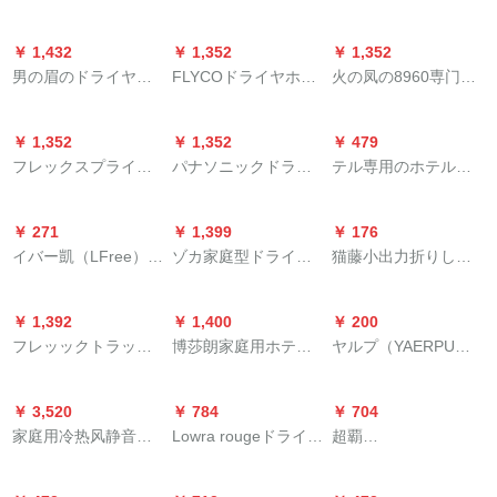
用大電力恒温保護ド
ヤ小出力用冷热风家
8960回廊の専门の火
白
ライヤー冷熱風吹毛
庭用ドライヤ専用800
のフェニックスのフ
￥ 1,432
￥ 1,352
￥ 1,352
機1800 Wの電気風吹
wワルト以下A 8寮の
ィックの风机の大き
男の眉のドライヤー
FLYCOドライヤホー
火の凤の8960専门の
EH-Cond 4
専用版は5(パマブラ
いパンチの理髪店の
の家庭用ドライヤダ
ム静音大出力ドライ
ドライヤの廊下の理
シ)750 Wをプロシュ
2200 Wの冷たい热风
ブルマイナー髪乾燥
ヤ旅行マイナオーー
髪店はドライヤの筒
ートします。
のドライヤの恒温は
￥ 1,352
￥ 1,352
￥ 479
静電気恒温男女学生
ンドライヤー冷熱風
の2200 Wの大きな仕
黄色の新型を保护し
フレックスプライン
パナソニックドラヤ-
テル専用のホテルの
寒い風旅行は折り畳
理髪店サイロンFH
事率の専门の冷たい
ます。
家庭用大出力マイナ
マシンEH-CAAND 4-
浴室のトラレは家庭
み式のドライヤーの
6105標準装備+飛科
热风の黒を使用しま
イオン電風吹恒温保
P家庭用大出力恒温ケ
用の乾式の壁挂け式
白色ができます。
7805鼻毛器
す。
￥ 271
￥ 1,399
￥ 176
護冷熱風ドライヤマ
ア高速乾燥熱風1800
壁ドラヤマーの白で
イバー凱（LFree）ド
ゾカ家庭型ドライヤ
猫藤小出力折りした
イニ折りたみSPA柔
W
す。
ラヤーの家庭用ベッ
ー冷热风大出力ドラ
みらいホテリアのド
保護秀髪SPA柔保護
ド屋の冷熱Ӣアサロン
イヤネネン恒温学生
ライヤ学生寮のドラ
科学技術BHC 113/05
￥ 1,392
￥ 1,400
￥ 200
の大きさのパワドレ
ドライヤ
イヤ家庭用子供ドラ
フレッックトラック
博莎朗家庭用ホテル
ヤルプ（YAERPU）
ヤは学生寮の寮の寝
イヤのカーディープ
200家庭用ミニ折りた
ルの家庭用浴室のト
ドラヤヤ風カバーバ
室を怪我します。女
カラー
み式1600ワトサット
イレに壁挂け式ドラ
ーバーバーバーバー
性は五つの赠り物と
￥ 3,520
￥ 784
￥ 704
モスタッカート大出
イヤのドライヤ浴室
イェイスカース乾燥
パマを赠ります。
家庭用冷热风静音ド
Lowra rougeドライヤ
超覇
力大风力
壁挂けけけけドライ
機定型ドライヤバー
ラヤー大出力Ӣア-サ
マシーン家庭用マイ
(CHAOBA)breeze
ヤB-551
カ風口4.0-4.8通用
ロドンラヤ-バラ金
ナイオン恒温ケア低
2800ドラヤー1800 W