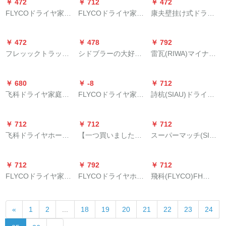
￥ 472
￥ 712
￥ 472
3200风2.5米线(回廊)
放射線で悪寒な熱い
家庭用大電力ドライ
FLYCOドライヤ家庭
FLYCOドライヤ家庭
康夫壁挂け式ドラえ
風に当たるドライヤ
ヤー恒温冷熱風白色
用冷热风恒温家庭用
用静音マイナオバワ
もんKF 3056ホワイ
の白
折りたみ大出力ドラ
ドライヤは、折り畳
トホーテ浴室ドライ
￥ 472
￥ 478
￥ 792
イヤ空色
式携帯帯型ドライヤ
ヤマローンKF-3056
フレッックトラック
シドブラーの大好き
雷瓦(RIWA)マイナス
FH 6251新品おすめ
ホワイトナイト
HP 8120 BHC 010家
なパワルドワイヤー
オ大风力ドラヤ机男
【フルトブラシ＋先
庭用恒温折られたみ
家庭用Ӣアサロン理髪
家庭用大出力冷热风
端ブラシ】
￥ 680
￥ -8
￥ 712
み式冷热风大出力ミ
店マイナーナール冷
女不伤发帯风筒RC-
飞科ドライヤ家庭用
FLYCOドライヤ家庭
詩杭(SIAU)ドライヤ
ニポレットHP 8120
熱風学生寮ドラワイ
701白
FH 6273大出力ドラ
用ホテリアの寮の廊
吹いてきた低放射線
ル工場直売普通版
イヤマイナー6618Ӣ
下で、大きなパワを
家庭用マイナー1600
2000 Wストトラック
￥ 712
￥ 712
￥ 712
アサロツォルドライ
発挥します。折りた
w妊婦用恒温保護ドラ
トラックトラックト
飞科ドライヤホーム
【一つ買いました。
スーパーマッチ(SID)
ヤプロル
たみ畳式冷热风ドラ
イヤ白
ラックトラック
静音大出力ドライヤ
二つのサービス】創
ドライヤ家庭用静音
ヤのマイナーFH
旅行マイナーオンラ
星回廊の大出力バー
大出力ドライヤ折り
6222浅い青いFH
￥ 712
￥ 792
￥ 712
インクール热风理髪
ルレドラヤー2200 W
たたみ式携帯帯ドラ
6223+爪は7つのセリ
FLYCOドライヤ家庭
FLYCOドライヤホー
飛科(FLYCO)FH
店サロンは、FH
マイナバー2200 Wマ
イヤR 1561
ングを切ります。
用大出力Ӣアサロン理
ム静音大出力ドライ
6258ドライヤマ家庭
6618标准装备+鼻毛
イヤホーム静音ドラ
髪店冷热静音学生ド
ヤ折り畳式携帯帯ド
用冷熱風恒温家庭用
器を折り畳むつとす
ヤー1988黒
«
1
2
...
18
19
20
21
22
23
24
ライヤバレルは、FH
ライヤFH 6229
折りたみみ式大出力
る。
6223 FH 6223を折り
ドライヤ1600 W標準