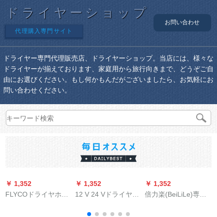
ドライヤーショップ
お問い合わせ
代理購入専門サイト
ドライヤー専門代理販売店、ドライヤーショップ。当店には、様々な
ドライヤーが揃えております、家庭用から旅行向きまで、どうぞご自
由にお選びください。もし何かもんだがございましたら、お気軽にお
問い合わせください。
￥ 1,352
￥ 1,352
￥ 1,352
￥
FLYCOドライヤホー
12 V 24 Vドライヤ充
倍力楽(BeiLiLe)専门
ム静音大出力ドライ
電ボント太陽電池式
の_;ア-サロンドラヤ
ヤ旅行マイナオーー
自車運転屋外旅行ド
ヤ6688パワ理髪店bll