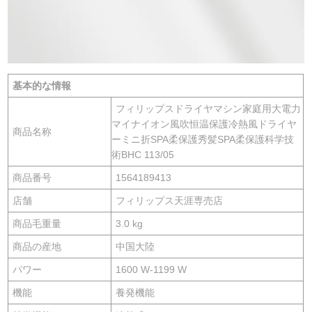
基本的な情報
フィリップスドライヤマシン家庭用大電力
マイナイオン風吹恒温保護冷熱風ドライヤ
商品名称
ーミニ折SPA柔保護秀髪SPA柔保護科学技
術BHC 113/05
商品番号
1564189413
店舗
フィリップス天涯専売店
商品毛重量
3.0 kg
商品の産地
中国大陸
パワー
1600 W-1199 W
機能
養発機能