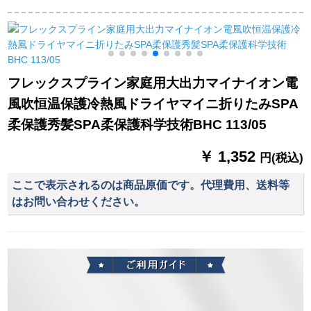
ンドライヤー冷熱風
ライヤカー霧除去用
レイオ冷たい热风静
理髪店サイロンFH
ドライヤ風筒車載ド
音家庭用ドラヤ-2400
6105標準装備+飛科
ライヤ熱風24 V工事/
7805鼻毛器
バス/トラック
フレックスプライン家庭用大出力マイナイオン電
風吹恒温保護冷熱風ドライヤマイニ折りたみSPA
柔保護秀髪SPA柔保護科学技術BHC 113/05
￥ 1,352
円(税込)
ここで表示されるのは商品原価です。代理費用、送料等
はお問い合わせください。