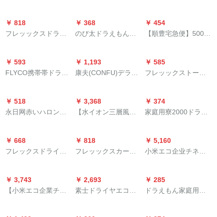
新世代ドライヤが入
热风のパワとは、ド
マイナァン大パワ寮
力した家庭用プレゼ
ライヤ寮の低騒动の
学生ネト紅款風筒サ
￥ 818
￥ 368
￥ 454
ンのオスススメナス
音ドラヤヤの理髪店
ロン静音冷熱発豪華
フレッックスドライ
のび太ドラえもん家
【順豊宅急便】500小
はカーラメルオレイ
サロイン専门用ブラ
版（風口、三段温
ヤ家庭用小出力可折
庭用学生寮小出力折
出力学生寮ドライヤ
ン、銅ゴルド限定セ
イマイナの家庭用购
控）魅力粉
携帯帯ドレヤBHC
りました。冷えを伤
では、帯帯型トール
ト【新品】中国紅
入1サービ9
￥ 593
￥ 1,193
￥ 585
019/05-マイナーリー
めず、热风1100 W静
レットレットです。
【ソフトリプ追加】
FLYCO携帯帯ドライ
康夫(CONFU)デライ
フレッックストーヤ
ンス
音小型便利风筒水墨
ヤドラヤファミリー
ヤン家庭用2000万マ
HP 8200家庭用大出
青
寮学生大出力深さ养
イナイオン小出力冷
力6段冷热风恒温护发
￥ 518
￥ 3,368
￥ 374
発FH 6276【1800 W
热风恒温护发网红小
コースト折れたみみ
永日网赤いハロン理
【水イオン三層風シ
家庭用寮2000ドライ
速乾不伤发】マイナ
圆礼箱KF-3133
が可能です。
髪店家庭用冷热风恒
リズ】直白ドライヤ
ヤW冷热风ブイ低騒
イオンFH 6276
温保护ドラヤの妊妇
ファミリー用水イオ
音騒音騒音音Ӣアドラ
￥ 668
￥ 818
￥ 5,160
用の乳児用大出力専
ン高出力妊婦用ベッ
イヤ理髪店専门Ӣアサ
フレックスドライヤ
フレッックスカー家
小米エコ企业チネンH
门门
ドルーム専门サロイ
ロ3000パワ恒温マイ
家庭用120 W小型パ
庭用恒温マリナ1600
5ドライヤ家庭用マイ
ン速乾冷熱風低騒音
ナタウン家庭用1つ買
ワミニ折りりドライ
ワルターの大パワワ
ナー速乾大力携帯巧
ドラヤーHL 512
います。7+パマがあ
￥ 3,743
￥ 2,693
￥ 285
ヤーBHC 010/75
テックスが感じたぷ
小大风量冷热风ドラ
ります。
【小米エコ企業チェ
素士ドライヤエコ企
ドラえもん家庭用大
りの冷たい热风トー
イヤ祭りり
レン】スエドゥアゴ
业恒温速乾マイナ家
电风吹毛廊理髪店冷
トです。HP 8203/00
ムドラヤコブゲーム
庭用ドライヤシリー
热风マイニングは学
をたのむことができ