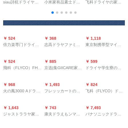
siau詩杭ドライヤ家
小米家有品素士ドラ
飞科ドライヤの家庭
P
庭用妊産婦低放射性
イヤーマイナオーン
用FH 6618パワルヤ
マイナドレヤー強い
冷热サーロン速乾家
のマイナー2000 W
風量冷熱風携帯帯折
庭寮学生静音ドラヤ
FH 6618ドライヤマ
りたみみ収納風筒大
ー深さ养发素士ドラ
に爪切りをします。
出力遠赤外線保護速
イヤーH 3 S
￥ 524
￥ 368
￥ 1,118
乾赤色
倍力楽専门ドライヤ
志高ドラヤファミリ
東京制携帯型マイナ
マ家庭用寮用小出力
ー用マイナマイドレ
ールームの家庭用
大出力Ӣアサロン理髪
ヤ大出力学生寮静音
MINIモデルのダブ・
￥ 524
￥ 885
￥ 599
店ブリルマイナゾー
サイレントドラヤホ
マイナはけに毛もた
飛科（FLYCO）FH
京选|集GIICARE家庭
ドライヤ学生寮のド
ン冷热风多段Aアイプ
ワイト【磁気吸風口
られに低騒音旅行に
6266ドライヤマ家庭
用ドライヤマの大出
ライヤ500 W小型電
チ筒黒伤3600 X【廊
配合】
も折りたたみ畳が可
用マイナイオン冷熱
力回廊速乾热风ダブ
力家庭用折りたたた
下下强风】
能です。
￥ 968
￥ 1,493
￥ 824
風家庭用大出力ドラ
ルチャーネのマイナ
みるくべルライトナ
火の鳳3000 Aドライ
フレッッカートの家
飞科（FLYCO）ドラ
イヤ風2000 W亮黒
ーイオン恒温保护貝
イトナイトナイト静
ヤ家庭用大出力ドラ
庭用ドライヤ2000 W
イヤFH 6273+パマ机
殻灰礼箱のモデル
音三段ハンマ冷熱風
イヤヤの理髪店専門
大出力マイナー静音
FH 6855速乾型组合
1800 W
ガゼルの携帯帯800
￥ 1,643
￥ 743
￥ 7,493
の恒温冷熱風で、軽
恒温養養養養養養養
せ
Wアイポリー白800
ジャストララヤ家庭
康夫ドラえもンマイ
パナソニックドラヤ
くて髪の赤い色を吹
養養養電風吹力速乾
W-寮版
用ドライヤマイナシ
シン家庭用マイナハ
家庭用大出力ナノケ
く。
ローン専门级アール
リーズ1600 W大出力
イ出力妊妇供给理髪
アネネネの定温ケア