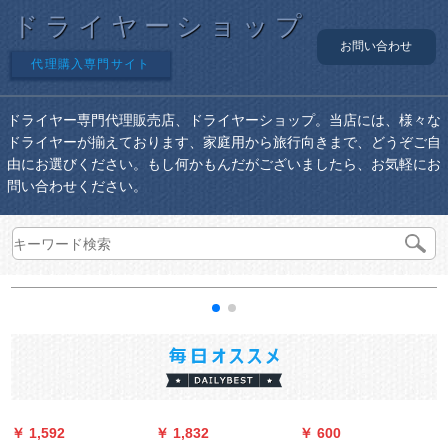
ドライヤーショップ
お問い合わせ
代理購入専門サイト
ドライヤー専門代理販売店、ドライヤーショップ。当店には、様々な
ドライヤーが揃えております、家庭用から旅行向きまで、どうぞご自
由にお選びください。もし何かもんだがございましたら、お気軽にお
問い合わせください。
￥ 1,592
￥ 1,832
￥ 600
￥