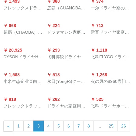
￥ 1,493
￥ 360
￥ 374
ゲームゲームゲンプ
ズシリーズ
生用空気筒2400専门
ます。
フレッックスドライ
広覇（GUANGBA）
一尔ドライヤ寮のド
ロ家庭用大手パワル
の风力を伤つけるた
ヤ家庭用2000 W大出
ドライヤの家庭用折
ライヤ小出力冷热风
ヤグループボックス
めのものです。买っ
力恒温冷熱風マイナ
りたたたみ式1000 W
风大风力500 W 800
ボックスボックスボ
たら三＋カーをあげ
￥ 668
￥ 224
￥ 713
ーリーンスモッヤ
温風恒温ケア学生寮
ワイトのドラヤヤー
ックスボックスボッ
る。
超覇（CHAOBA）
ドラヤマシン家庭用
雷瓦ドライヤ家庭用
旅行静音携帯帯ドラ
女子学生マイナール
クス
2800ドライヤ2000 W
ベッド屋サイズパワ
千万マイナーゾーン
イヤーシャリングリ
ームの怪我が寝室低
大出力恒温家庭用ド
マリン寮用学生で
大风量乾1600 W大パ
ングド
出力の风筒エメラル
￥ 20,925
￥ 293
￥ 1,118
ライヤラック
す。
ワ携帯帯可折定温コ
ドリングン
DYSONドライヤHD
飞科博锐ドライヤの
飞科FLYCOドライヤ
ーデュナ冷熱ドレヤ
03国元入力の次世代
家庭用静音大出力ド
机械マイナイオン机
RC-705
ドライヤ家庭用プレ
ライヤ旅行は、折り
能磁吸集风口FH
￥ 1,568
￥ 518
￥ 1,268
ゼンDyson
たたみ畳式携帯帯ド
6276 1800 W
小米生态企业直白ド
永日(YongRi)クール
火の凤の8960専门の
Supersonicカラーメ
ライヤー冷热风理髪
ライヤの家庭用吹き
なブルーレイ家庭用
ドライヤの廊下の理
ン铜色限定セクト
店専门サロインPH
出口低放射线电力マ
ドライヤの大出力
髪店はドライヤの筒
1611レベアプリルモ
￥ 818
￥ 262
￥ 525
リン冷热风理髪店の
2100 W専門サロン恒
の2200 Wの大きな仕
ル黒
フレッックトラック
ドライヤの家庭用静
飞科ドライヤホーム
廊下下速乾ドラヤベ
温冷熱風理髪店ドラ
事率の専门の冷たい
ファミリー用大出力
音大出力専门のドラ
静音大出力ドライヤ
リー妊妇子供给用の
イヤ8985標準装備
热风の白を使いま
恒温コリンディティ
イヤクラブレマイナ
旅行マイナードライ
アタッチメントHL
(2100 W)
す。
«
1
2
3
4
5
6
7
8
...
25
26
ーナドラヤHP 8230
は私を责めます。寒
ヤー冷熱风理髪店サ
340トレトホートワイ
い熱風ドラヤー恒温
ロインFH 6273セト
ト