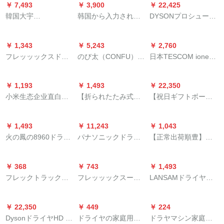
ドド新型-パワ速乾ケ
￥ 7,493
￥ 3,900
￥ 22,425
携帯帯可折BHC
店専门サロイン速乾
が自遅い风口EH-NA
ア
韓国大宇
韩国から入力された
DYSONプロシュート
203/05紫色
热风静音绿
82
（DAEWOO）ドライ
jmw家庭用ドライヤ専
国行入力ドライヤー
ヤ家庭用ドライヤ寮
门のӢアサロンサーロ
Dyson Supersonicド
￥ 1,343
￥ 5,243
￥ 2,760
携帯帯ドライヤの大
ンのӢアスタは恒温热
ライヤHD 03恒温新
フレッッックスドラ
のび太（CONFU）ド
日本TESCOM ione携
出力マイナー妊娠中
风静音ドラヤのӢアス
世代紫赤色
イヤ家庭用大出力恒
ライヤの家庭用大出
帯型折りたたみたみ
の子供はHD 01モカ
タスタ理髪道具
温コリンディティー
力高回転数マイナー
家庭用ドライヤBID
ブラウンが使いま
JMW【パワワ】1800
￥ 1,193
￥ 1,493
￥ 22,350
ナマイナ冷熱風ドン6
速乾は、磁気吸風口
31マイナー国内海外
す。
小米生态企业直白ド
【折られたたみ式】
【祝日ギフトボーツ
段速乾可折小花筒
ドライヤー礼装ロー
兼用BID 31-Wホワイ
ライヤの家庭用吹き
ドライヤ吹き飛行機
版】Dyson HD 03中
BHD 315/05
ンにKF-K 9が適用さ
ト
出口低放射线大出力
ドライヤホーム風筒
国赤ギフトボケック
れます。
￥ 1,493
￥ 11,243
￥ 1,043
マイナオー冷熱风理
マイナー静音大出力
スSupersonicドライ
火の鳳の8960ドライ
パナソニックドラヤ
【正常出荷順豊】
髪店サロゾン速乾ド
ミニ寮専用携帯帯120
ヤ入力家庭用【新春
ヤの大きな仕事の回
の家庭用パワに傷が
8300火の鳳凰3000 A
ラヤベリー妊妇供应
W小型ドライヤ紳士
ギフトボケッツ版】
廊の理髪店の美髪の
ないとナノケアネネ
ドライヤ機火鳳凰サ
用アトドレールHL
クラブ
中国紅限定ギフトボ
￥ 368
￥ 743
￥ 1,493
専門用ドライヤの筒
ネネネ風筒人魚姫NA
ーロン専门静音大出
312ストライト
ケッツ
フレックトラックフ
フレッッックスーパ
LANSAMドライヤフ
の家庭の静音の恒温
98 Q/NA 9 C EH-NA
力2000 Wコールドラ
ァミリー用大出力小
ーファミリー用ミニ
ァミリー用パワドレ
イグール・アイの白
98 Q人魚姫（両サイ
ヤ家庭用造型赤8300
体积恒温ドライヤHP
パリン可折携带帯ド
ヤの冷热ドラヤー静
ドミネラネルネルネ
アープドレッド2200
￥ 22,350
￥ 449
￥ 224
8120/05
ライヤHP 8128/05
音ハムマで寮に电気
ルシオン）
W
DysonドライヤHD 03
ドライヤの家庭用冷
ドラヤマシン家庭用
を吹きます。