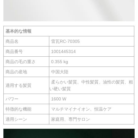
基本的な情報
商品名
雷瓦RC-70305
商品番号
1001445314
商品の毛の重さ
0.355 kg
商品の産地
中国大陸
柔らかい髪質、中性髪質、油性の髪質、粗
適用する髪質
い硬い髪質
パワー
1600 W
特徴的な機能
マルチマイナイオン、恒温ケア
適用シーン
家庭用、専門サロン