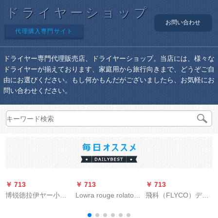
ドライヤーショップ
お問い合わせ
代理購入専門サイト
ドライヤー専門代理販売店、ドライヤーショップ。当店には、様々な
ドライヤーが揃えております、家庭用から旅行向きまで、どうぞご自
由にお選びください。もし何かもんだがございましたら、お気軽にお
問い合わせください。
￥ 713
￥ 713
￥ 713
￥
博锐徳拉伊ヤー小出
Lowra rouge rolato-
飛科（FLYCO）デラ
力折ドラヤー家庭用
チドライヤのよな家
イヤン家庭用マイナ
学生寮ミニ静音PH
庭用nettの赤のモデの
イオン冷熱恒温家庭