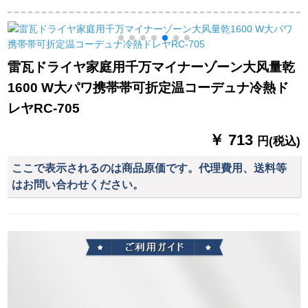
1605爆発モデルのオ
低放射性マイナーの
用大電力ドライヤー
ススメ
寮用学生三段で冷熱
2200 W FH 6105極光
風朱砂赤色を調節し
黒＋エアパッド
ます。
雷瓦ドライヤ家庭用千万マイナーゾーン大风量乾
1600 W大パワ携帯帯可折定温コーデュナ冷熱ド
レヤRC-705
￥ 713
円(税込)
ここで表示されるのは商品原価です。代理費用、送料等
はお問い合わせください。