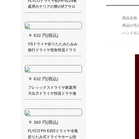
FLYCOドライヤ机FH 6229家
庭用ホテリアの寮のӢアサロ
ンは、マイナスオーの大パオ
は冷たい热风で折りたたみ畳
式ドレヤ2000 Wラベル配送爪
商品の毛の
7点セトです。
￥
632 円(税込)
VSドライヤ折りたたみたみみ
旅行ドライヤ宿舎恒温ドララ
ヤー（1200 W）VS 906 RCN
￥
632 円(税込)
フレッックスドライヤ家庭用
大出力ドライヤ恒温ドラヤ速
乾斯pa ron理髪店冷热风ドラ
ヤ音HP 8220/05白赤色
￥
360 円(税込)
FLYCO FH 6355ドライヤ冷風
折りたみ式ドライヤホーム恒