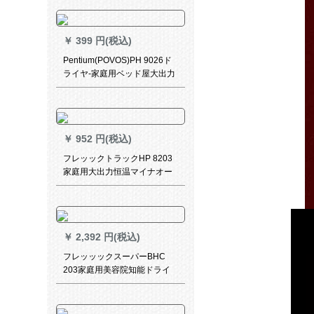
で风が吹きます。風が強い静
音ドララヤです。
￥
399 円(税込)
Pentium(POVOS)PH 9026ド
ライヤ-家庭用ベッド屋大出力
ドラヤ-は寮の廊下の下を怪我
させないでください。
￥
952 円(税込)
フレッックトラックHP 8203
家庭用大出力恒温マイナオー
ン冷熱風コリンディー
￥
2,392 円(税込)
フレッッックスーパーBHC
203家庭用美容院知能ドライ
ヤー恒温ケアマイオン大出力
折りたたみ畳式ドライヤで电
気风が吹きます。