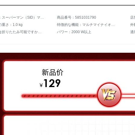
商品名称：スーパーマン（SID）マイナオーンドライヤ家庭用静音電風吹大電力ネット紅ドライヤー優雅白
商品番号：5851031790
店
重さ：1.0 kg
特徴的な機能：マルチマイナイオン、過熱保護、恒温保護、静音設計
外
ハンドルは折りたたみ可能ですか？ハンドルは折りたたみ不可です。
パワー：2000 W以上
適