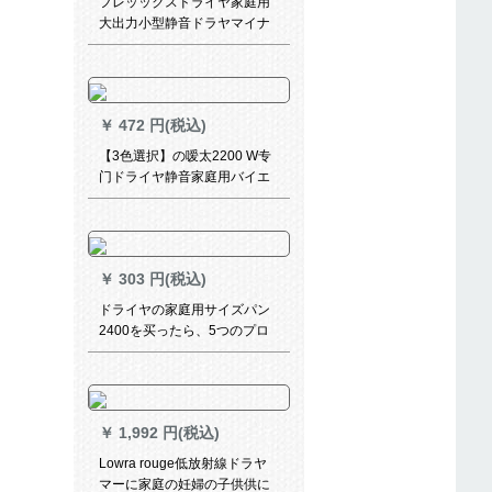
フレッックスドライヤ家庭用
大出力小型静音ドラヤマイナ
イオン养护BHC 208/05-
￥
472 円(税込)
【3色選択】の嗳太2200 W专
门ドライヤ静音家庭用バイエ
ルマイナーおします。大出力
冷熱風理髪店サントラ級ドレ
ヤ黒
￥
303 円(税込)
ドライヤの家庭用サイズパン
2400を买ったら、5つのプロ
シュート。
￥
1,992 円(税込)
Lowra rouge低放射線ドラヤ
マーに家庭の妊婦の子供供に