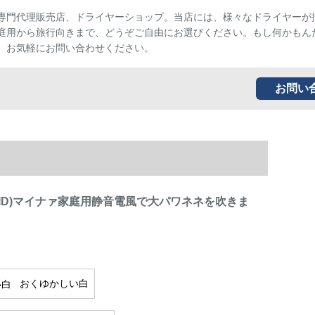
専門代理販売店、ドライヤーショップ。当店には、様々なドライヤーが
庭用から旅行向きまで、どうぞご自由にお選びください。もし何かもん
、お気軽にお問い合わせください。
お問い
SID)マイナァ家庭用静音電風で大パワネネを吹きま
おくゆかしい白