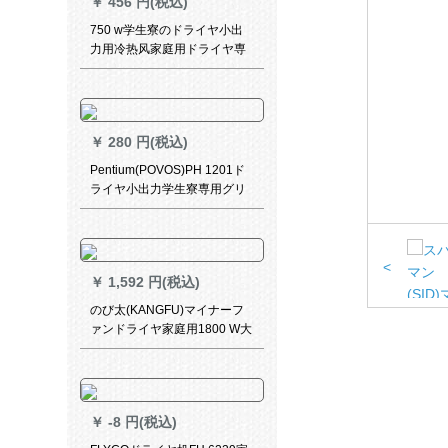
￥
456 円(税込)
750 w学生寮のドライヤ小出
力用冷热风家庭用ドライヤ専
用800 wワルト以下A 8寮の専
用版は5(パマブラシ)750 Wを
プロシュートします。
￥
280 円(税込)
Pentium(POVOS)PH 1201ド
ライヤ小出力学生寮専用グリ
ン500 Wピン850 Wグリル500
W
<
￥
1,592 円(税込)
のび太(KANGFU)マイナーフ
ァンドライヤ家庭用1800 W大
出力速乾温風恒温
￥
-8 円(税込)