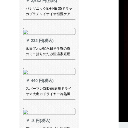
￥
2,632 円(税込)
パナソニックEH-NE 35ドラヤ
カプラチャイナイオ恒温ケア
家庭用ドライヤー1800ワトー
￥
232 円(税込)
永日(YongRi)永日学生寮の寮
のミニ折りのたみ恒温家庭用
ドライヤ500 W小型携帯帯ド
ラえもん空色
￥
440 円(税込)
スパーマン(SID)家庭用ドライ
ヤマ大出力ドライヤー冷熱風
多機能折音R 1562
￥
-8 円(税込)