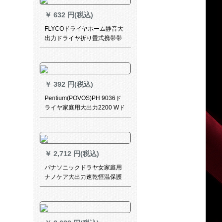
￥
632 円(税込)
FLYCOドライヤホーム静音大
出力ドライヤ折り畳式携帯帯
ドライヤFH 6222
￥
392 円(税込)
Pentium(POVOS)PH 9036ド
ライヤ家庭用大出力2200 Wド
ライヤーホワイト
￥
2,712 円(税込)
パナソニックドラヤ女家庭用
ナノケア大出力速乾恒温保護
折りたたみ式電気風筒EH-
WNA 3 B