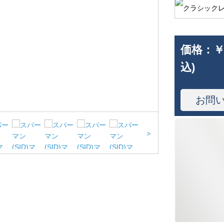
価格：
￥
込)
お問
>