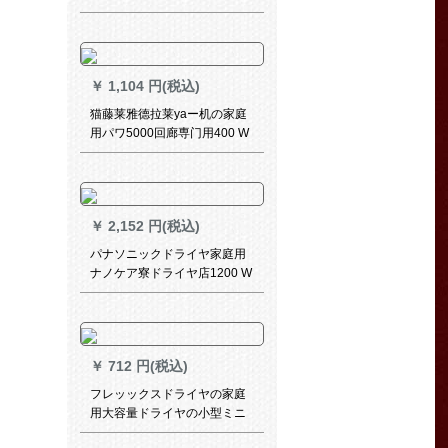
温学生寮旅行ミニドライヤFH
6355
￥
1,104 円(税込)
猫藤莱雅德拉莱yaー机の家庭
用パワ5000回廊専门用400 W
以上の理髪店マイナー3000纯
入力电机3 m太线6000は2000
円です。
￥
2,152 円(税込)
パナソニックドライヤ家庭用
ナノケア寮ドライヤ店1200 W
电气风吹知能恒温ドラヤヤ1
￥
712 円(税込)
フレッックスドライヤの家庭
用大容量ドライヤの小型ミニ
折りたみ式ドライヤの学生寮