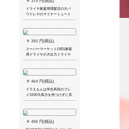
￥
375 円(税込)
ドライヤ家庭用理髪店の大パ
ワドレヤのマイナーミュート
学生のリトルヤーンは、ブラ
ジル省エネ版2400【ストレイ
ント】
￥
392 円(税込)
スーパーマーケット(SID)家庭
用ドライヤの大出力ドライヤ
は、折りたたみ畳式ドライヤ
ー1800 Wの大风力発电风でR
812を吹くということです。
￥
464 円(税込)
ドラえもんは学生风筒のブレ
イ3200大风力を伤つけずに买
ってきました。
￥
456 円(税込)