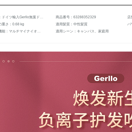
商品名称：ドイツ輸入Gerllo無葉ドライヤマシン家庭用マイナイオン吹風筒恒温保護1800 Wの大電力マイナオーオーオー（バラ赤）
商品番号：63288352329
店
重さ：0.68 kg
適用髪質：中性髪質
パ
特徴的な機能：マルチマイナイオン、恒温ケア
適用シーン：キャンパス、家庭用