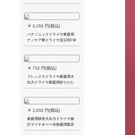
￥
2,152 円(税込)
パナソニックドライヤ家庭用
ナノケア寮ドライヤ店1200 W
电气风吹知能恒温ドラヤヤ1
￥
712 円(税込)
フレックスドライヤ家庭用大
出力ドライヤ家庭用折りたた
み式ドライヤー恒温3段冷熱風
BHC 017/05
￥
1,032 円(税込)
家庭用静音大出力ドライヤ旅
行マイナオーー冷熱風理髪店
サロンは、FH 6618を折り返