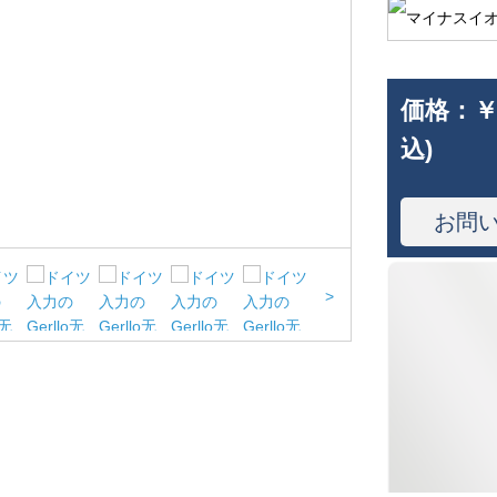
価格：
￥
込)
お問
>