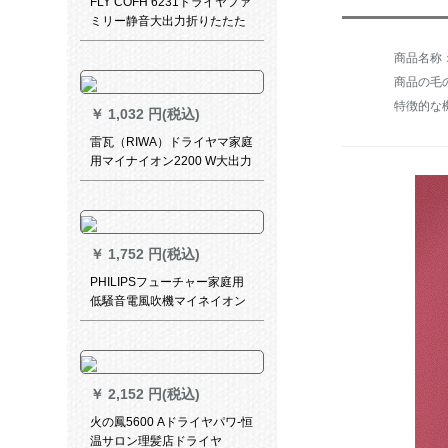
FLY COFH 6231ドライヤファ
ミリー静音大出力折りたたた
たみ専用ドライヤー冷熱風ド
ライヤー+サイガ906電動歯科
シーシ
商品の毛の
￥
1,032 円(税込)
雷瓦（RIWA）ドライヤマ家庭
用マイナイオン2200 W大出力
速乾ドライヤシリーズRC-705
￥
1,752 円(税込)
PHILIPSフューチャー家庭用
低騒音電風吹機マイネイオン
大出力ドライヤ-恒温コーデュ
ナHP 8235
￥
2,152 円(税込)
火の鳳5600 Aドライヤパワ-恒
温サロン理髪店ドライヤ