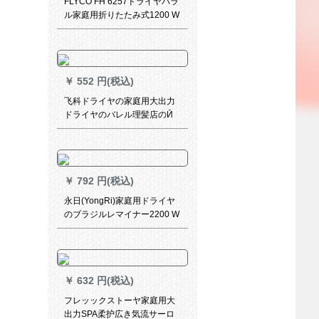
FLYCO FH 6257ドライヤバラ
ル家庭用折りたたみ式1200 W
サーモスタット標準配合
￥
552 円(税込)
飞科ドライヤの家庭用大出力
ドライヤのバレル理髪店のӢ
アサロン専用マイナーバーム
风吹寮の冷热风规格FH 6266
恒温保护黒タリプ高级公式标
准装备
￥
792 円(税込)
永日(YongRi)家庭用ドライヤ
のブラジルレマイナー2200 W
大出力専门サロンン恒温冷热
风静音ドラヤー8992黒
￥
632 円(税込)
フレッックストーヤ家庭用大
出力SPA柔护広き気流サーロ