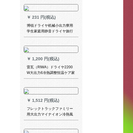
し畳むつとします。
￥
231 円(税込)
博锐ドライヤ机械小出力寮用
学生家庭用静音ドライヤ旅行
冷热风折りしたみみみの爆発
弾のおめです。
￥
1,200 円(税込)
雷瓦（RIWA）ドライヤ2200
W大出力6冷熱調整恒温ケア家
庭用の取り取り外し可能ドラ
イヤー2200 w Q 6-1
￥
1,512 円(税込)
フレックトラックファミリー
用大出力マイナイオン冷熱風
BHC 202/05