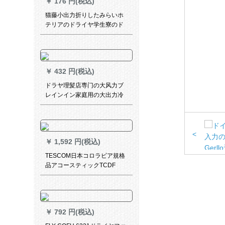
￥
176 円(税込)
猫藤小出力折りしたみらいホ
テリアのドライヤ学生寮のド
ライヤ家庭用子供ドライヤの
カーディープカラー
￥
432 円(税込)
ドラヤ理髪店専门の大风力ブ
レインイン家庭用の大出力冷
热风ドライヤ寮の男女は恒温
で、速乾静音ドラヤを买うと
いうことです。
<
￥
1,592 円(税込)
TESCOM日本コロラビア規格
品アコースティックTCDF
40/TCD 4000/TCD
4200/NTCD 41赤
￥
792 円(税込)