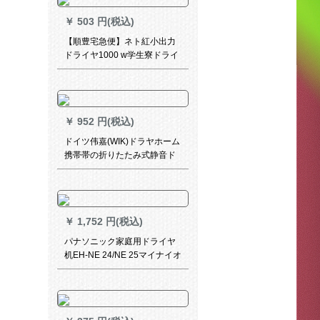
￥
503 円(税込)
【順豊宅急便】ネト紅小出力
ドライヤ1000 w学生寮ドライ
ヤ寮家庭用小型ドライヤ携帯
帯マイナ恒温冷熱風800 W買
ったら3000 Wプロシュート。
￥
952 円(税込)
ドイツ伟嘉(WIK)ドラヤホーム
携帯帯の折りたたみ式静音ド
ラヤー専门家5422 FDネビル
サービス
￥
1,752 円(税込)
パナソニック家庭用ドライヤ
机EH-NE 24/NE 25マイナイオ
ン恒温ドライヤ大出力1800 W
EH-NE 24-Dオールジ