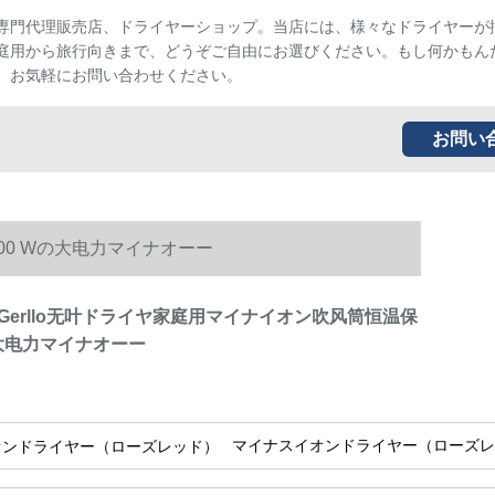
専門代理販売店、ドライヤーショップ。当店には、様々なドライヤーが
庭用から旅行向きまで、どうぞご自由にお選びください。もし何かもん
、お気軽にお問い合わせください。
お問い
00 Wの大电力マイナオーー
Gerllo无叶ドライヤ家庭用マイナイオン吹风筒恒温保
の大电力マイナオーー
マイナスイオンドライヤー（ローズレ