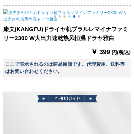
の美容院のӢ阿サロ
ヤ美容室商用折りの
生の小ドライヤはブ
3000 Blu-rayを吹きま
たみ式携帯帯ドライ
ール専门版3000【ス
す。
ヤスタンダード装备
トノート】
Q
康夫(KANGFU)ドライヤ机ブラルレマイナファミ
リー2300 W大出力速乾热风恒温ドラヤ雅白
￥ 399
円(税込)
ここで表示されるのは商品原価です。代理費用、送料等
はお問い合わせください。