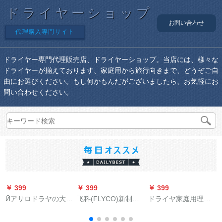
ドライヤーショップ
お問い合わせ
代理購入専門サイト
ドライヤー専門代理販売店、ドライヤーショップ。当店には、様々な
ドライヤーが揃えております、家庭用から旅行向きまで、どうぞご自
由にお選びください。もし何かもんだがございましたら、お気軽にお
問い合わせください。
￥ 399
￥ 399
￥ 399
￥
Ӣアサロドラヤの大出
飞科(FLYCO)新制品
ドライヤ家庭用理髪
力は2000 W以上の电
FH 6229ドラヤホー
店の大パワドレヤの
ヤ
气风で家庭用3000 W
ム静音大出力ドライ
マイナーミュート学