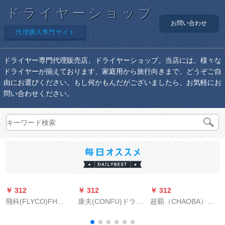
ドライヤーショップ
お問い合わせ
代理購入専門サイト
ドライヤー専門代理販売店、ドライヤーショップ。当店には、様々な
ドライヤーが揃えております、家庭用から旅行向きまで、どうぞご自
由にお選びください。もし何かもんだがございましたら、お気軽にお
問い合わせください。
￥ 312
￥ 312
￥ 312
￥
飛科(FLYCO)FH
康夫(CONFU)ドララ
超覇（CHAOBA）
D
6257ドライヤマ家庭
ヤ家庭用大出力ドラ
CB-3500 NO 3ドライ
S
用大出力冷熱風ドラ
イヤKF-5843 1800 W
ヤ美容院2200 W大出