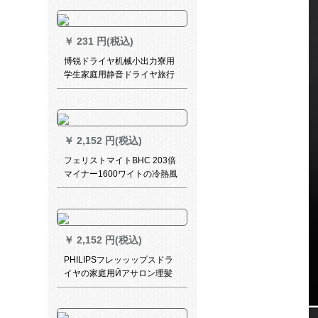
HP8222マリンイオン
￥
231 円(税込)
博锐ドライヤ机械小出力寮用
学生家庭用静音ドライヤ旅行
冷热风折りしたみみみの爆発
弾のおめです。
￥
2,152 円(税込)
フェリストマイトBHC 203倍
マイナー1600ワイトの冷熱風
がしたードライヤー
￥
2,152 円(税込)
PHILIPSフレッッップスドラ
イヤの家庭用Ӣアサロン理髪
店恒温マリナドラヤーはドラ
イヤBHC 203 BHC 203/05を
折りたたみ畳むつとします。