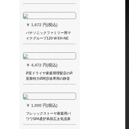
ドライヤ-FH 6257標準装備
￥
1,672 円(税込)
パナソニックファミリー用マ
イナグループ120 W EH-NE
11-Vパンプレ前売金
￥
4,472 円(税込)
Ӣ亚ドライヤ家庭用理髪店のӢ
亚斯特力Ӣ阿莎洛専用の静音
ドラヤバレーサ色で、スプロ
をプレトします。
￥
1,000 円(税込)
フレッックストーヤ家庭用パ
ワワSPA柔护风筒広き気流寒
冷热风恒温护发速乾发型