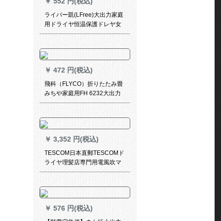
￥
552 円(税込)
ライバー凱(LFree)大出力家庭
用ドライヤ恒温保護ドレヤ女
性サロン級静音ドレヤーXD-
168 F送風三点セトを注文しま
した。
￥
472 円(税込)
飛科（FLYCO）折りたたみ畳
みちや家庭用FH 6232大出力
ドライヤ2000 Wホワイト
￥
3,352 円(税込)
TESCOM日本直郵TESCOMド
ライヤ理髪店専門用電風吹マ
ヌァン大出力ドライヤ家庭用
ドライヤTID 133-PIパンク
【1500 W変圧器が必要】
￥
576 円(税込)