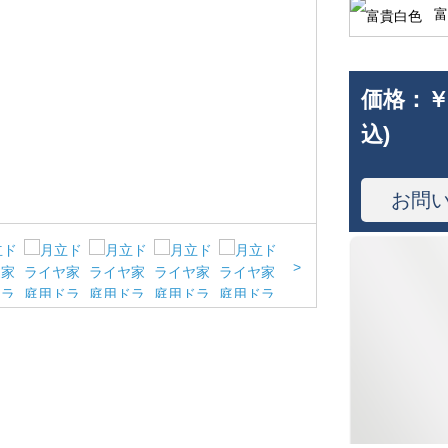
富
価格：
￥
込)
お問
>