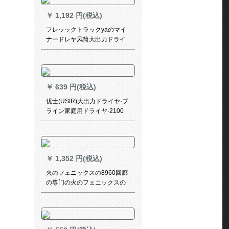
￥
1,192 円(税込)
フレッックトラックyaのマイ
ナードレヤ风筒大出力ドライ
ヤー恒温养护HP 8249
￥
639 円(税込)
优士(USIR)大出力ドライヤ·ブ
ライン家庭用ドライヤ·2100
W専门恒温静音ドライヤ·8920
プロ风カバー
￥
1,352 円(税込)
火のフェニックスの8960回廊
の専门の火のフェニックスの
フィックの风机の大きいパン
チの理髪店の2200 Wの冷たい
热风のドラヤーの恒温は黒の
新型です。