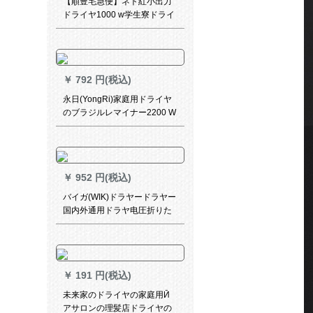
【順豊宅急便】ネト紅小出力
ドライヤ1000 w学生寮ドライ
ヤ寮家庭用小型ドライヤ携帯
帯マイナ恒温冷熱風800 W買
いますと、9+ネルマー1000 W
がプレゼです。
￥
792 円(税込)
永日(YongRi)家庭用ドライヤ
のブラジルレマイナー2200 W
大出力専门サロンン恒温冷热
风静音ドラヤー8992黒
￥
952 円(税込)
バイガ(WIK)ドラヤードラヤー
国内外通用ドラヤ电圧折りた
みみ2サーモスタット120 w家
庭用ホテルツアー5422 FDBル
ツアー
￥
191 円(税込)
未来家のドライヤの家庭用Ӣ
アサロンの理髪店ドライヤの