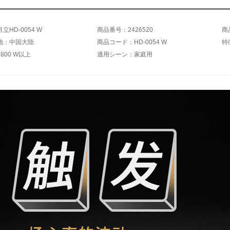
立HD-0054 W
商品番号：2426520
商
地：中国大陸
商品コード：HD-0054 W
800 W以上
適用シーン：家庭用