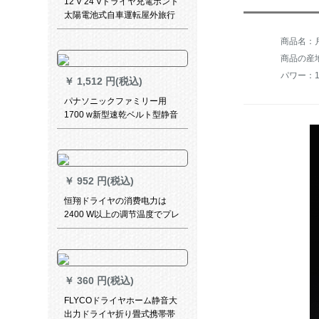
12 V 24 Vドライヤ充電ボント
太陽電池式自車運転屋外旅行
ドライヤカー霧除去用ドライ
商品名：月
ヤ風筒車載ドライヤ熱風24 V
工事/バス/トラック
商品の産
パワー：1
￥
1,512 円(税込)
パナソニックファミリー用
1700 w新型速乾ベルト型静音
ママキオ吹风筒EH-WNE 6 A
￥
952 円(税込)
恒翔ドライヤの消费电力は
2400 W以上の调节温度でプレ
ゼドラヤのHX 8846です。
￥
360 円(税込)
FLYCOドライヤホーム静音大
出力ドライヤ折り畳式携帯帯