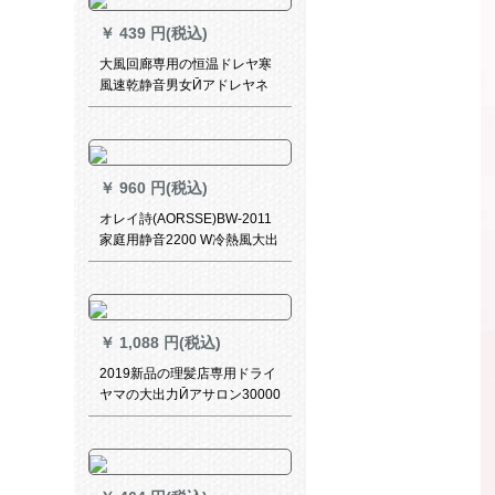
￥
439 円(税込)
大風回廊専用の恒温ドレヤ寒
風速乾静音男女Ӣアドレヤネ
ネネトル赤のブティックレイ
マ学校の寮の美髪は傷つきま
せん。
￥
960 円(税込)
オレイ詩(AORSSE)BW-2011
家庭用静音2200 W冷熱風大出
力ドライヤー
￥
1,088 円(税込)
2019新品の理髪店専用ドライ
ヤマの大出力Ӣアサロン30000
W家庭用のドライヤで髪を冷
まし、飛行機を吹きました。
家庭用のバトンを5つのプロに
します。