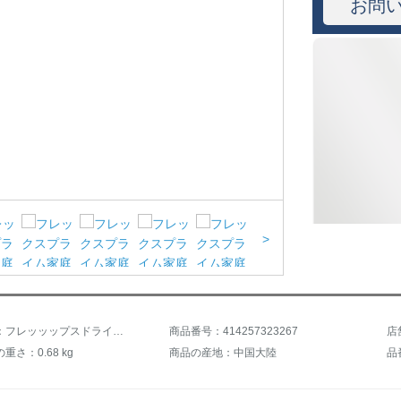
お問
>
商品名称：フレッッップスドライヤ家庭用大出力マイナスーン冷熱風コンディショナー恒温サロン理髪店ドライヤーHP8222/05
商品番号：414257323267
店
重さ：0.68 kg
商品の産地：中国大陸
品番