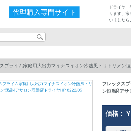
プ
ドライヤー
代理購入専門サイト
ります、家
いましたら
スプライム家庭用大出力マイナスイオン冷熱風トリトリメン恒温Ӣア
フレックスプ
ン恒温Ӣアサロ
価格：
￥