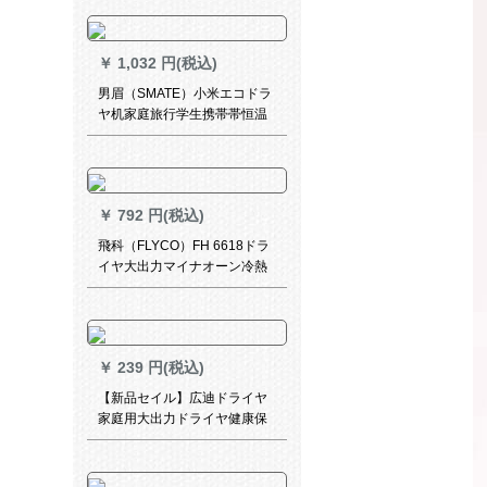
温ドライヤ1
￥
1,032 円(税込)
男眉（SMATE）小米エコドラ
ヤ机家庭旅行学生携帯帯恒温
マリオ风筒黒
￥
792 円(税込)
飛科（FLYCO）FH 6618ドラ
イヤ大出力マイナオーン冷熱
風静音ドラヤホームドライヤ
紫【標準装備】
￥
239 円(税込)
【新品セイル】広迪ドライヤ
家庭用大出力ドライヤ健康保
護理髪店ドライヤ冷熱風5段ス
イッチ風吹紅点特恵金