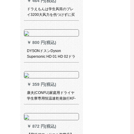
￥
464 円(税込)
ドラえもんは学生风筒のブレ
イ3200大风力を伤つけずに买
ってきました。
￥
800 円(税込)
DYSONドスンDyson
Supersonic HD 01 HD 02ドラ
イヤの専门版に100元をプリ
ンストにしてアスタムを购入
しました。
￥
359 円(税込)
康夫(CONFU)家庭用ドライヤ
学生寮専用恒温速乾発旅行KF-
3115バラ金
￥
872 円(税込)