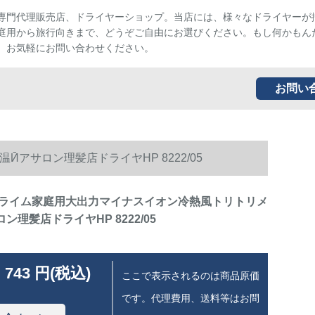
専門代理販売店、ドライヤーショップ。当店には、様々なドライヤーが
庭用から旅行向きまで、どうぞご自由にお選びください。もし何かもん
、お気軽にお問い合わせください。
お問い
サロン理髪店ドライヤHP 8222/05
ライム家庭用大出力マイナスイオン冷熱風トリトリメ
ン理髪店ドライヤHP 8222/05
 743 円(税込)
ここで表示されるのは商品原価
です。代理費用、送料等はお問