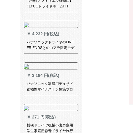
【飛科アフィリエル旗艦店】
FLYCOドライヤホームFH
6231ドライヤのビッグサイズ
￥
4,232 円(税込)
パナソニックドライヤのLINE
FRIENDSとのコアラ限定モデ
ルナ吹风筒1800 W EH-GN 3
Bブロッコリー限定モデル
￥
3,184 円(税込)
パナソニック家庭用デュサド
鉱物性マイナストン恒温プロ
スタタ1700 W EH-WNE 6 Cマ
イナリング+速乾风口EH-WNE
6 Aホワイト
￥
271 円(税込)
博锐ドライヤ机械小出力寮用
学生家庭用静音ドライヤ旅行