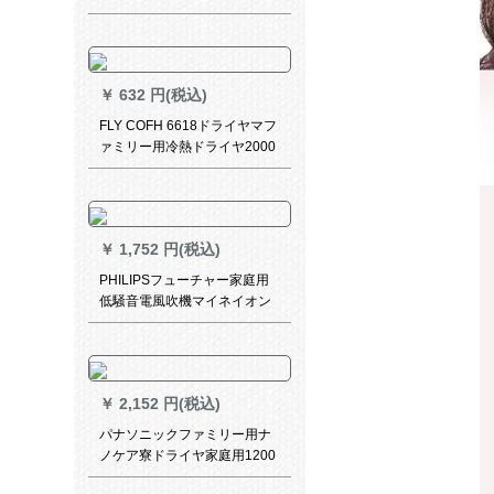
寮ドライヤ静ドドド音冷熱マ
イスオンは赤色（入力ムラブ
メン）6000の風が出ます。
￥
632 円(税込)
FLY COFH 6618ドライヤマフ
ァミリー用冷熱ドライヤ2000
W大出力マイナーは髪の毛に
傷をつけるドラヤ公式標準装
備
￥
1,752 円(税込)
PHILIPSフューチャー家庭用
低騒音電風吹機マイネイオン
大出力ドライヤ-恒温コーデュ
ナHP 8235
￥
2,152 円(税込)
パナソニックファミリー用ナ
ノケア寮ドライヤ家庭用1200
Wの電気風で吹くことで、恒