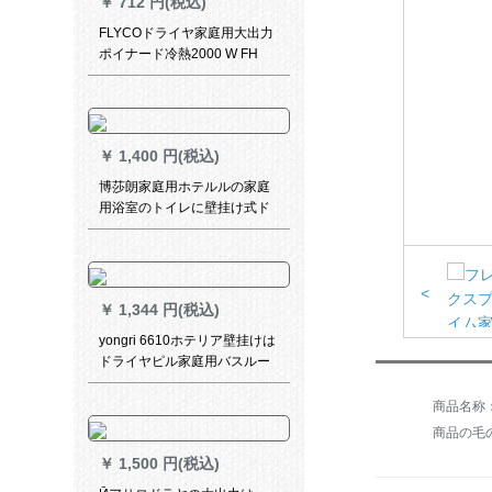
￥
712 円(税込)
FLYCOドライヤ家庭用大出力
ポイナード冷熱2000 W FH
6618標準装備+エアマークス
タンド
￥
1,400 円(税込)
博莎朗家庭用ホテルルの家庭
用浴室のトイレに壁挂け式ド
ライヤのドライヤ浴室壁挂け
けけけドライヤB-551
<
￥
1,344 円(税込)
yongri 6610ホテリア壁挂けは
ドライヤピル家庭用バスルー
ムホテのトイレ壁挂け式乾燥
机白があります。
商品の毛の
￥
1,500 円(税込)