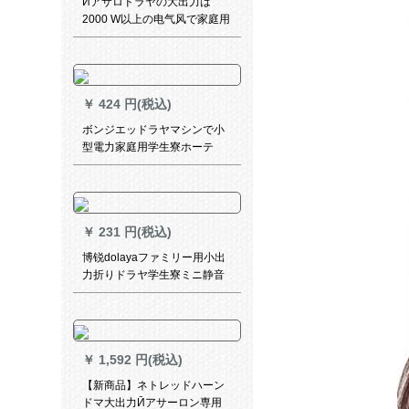
Ӣアサロドラヤの大出力は
2000 W以上の电气风で家庭用
3000 Wの美容院のӢ阿サロ
3000 Blu-rayを吹きます。
￥
424 円(税込)
ボンジエッドラヤマシンで小
型電力家庭用学生寮ホーテ
1000 W風筒PH 1605標準装備
+電気歯科ブロッシ
￥
231 円(税込)
博锐dolayaファミリー用小出
力折りドラヤ学生寮ミニ静音
PH 1601爆金オスメメ
￥
1,592 円(税込)
【新商品】ネトレッドハーン
ドマ大出力Ӣアサーロン専用