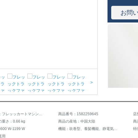
お問
>
商品名称：フレッッカートマシン家庭用大出力SPA柔护科学技术マイナイオン养护ドライヤバレルBHC 111/05
商品番号：1582259645
重さ：0.66 kg
商品の産地：中国大陸
商
00 W-1199 W
機能：吹巻型、養髪機能、静電気防止、折りたたむことができます。
特
庭用