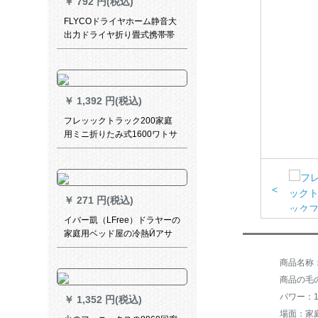
￥
792 円(税込)
FLYCOドライヤホーム静音大
出力ドライヤ折り畳式携帯帯
ドライヤFH 6229
￥
1,392 円(税込)
フレッックトラック200家庭
用ミニ折りたみ式1600ワトサ
ットモスタッカート大出力大
风力
<
￥
271 円(税込)
イバー凱（LFree）ドラヤーの
家庭用ベッド屋の冷熱Ӣアサ
ロンの大きさのパワドレヤは
学生寮の寮の寝室を怪我しま
す。女性は五つの赠り物とパ
商品の毛の
マを赠ります。
パワー：16
￥
1,352 円(税込)
場面：家