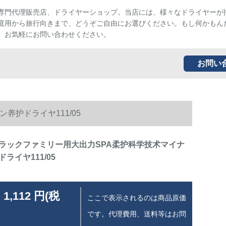
専門代理販売店、ドライヤーショップ。当店には、様々なドライヤーが
庭用から旅行向きまで、どうぞご自由にお選びください。もし何かもん
、お気軽にお問い合わせください。
お問い
护ドライヤ111/05
ラックファミリー用大出力SPA柔护科学技术マイナ
ライヤ111/05
 1,112 円(税
ここで表示されるのは商品原価
です。代理費用、送料等はお問