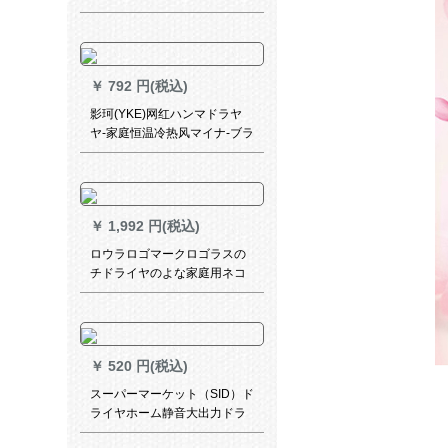
ママキオ吹风筒EH-WNE 6 A
￥
792 円(税込)
影珂(YKE)网红ハンマドラヤ
ヤ-家庭恒温冷热风マイナ-ブラ
ック
￥
1,992 円(税込)
ロウラロゴマークロゴラスの
チドライヤのよな家庭用ネコ
の赤いモデの低放射線マイナ
ーの寮用学生三段で冷熱風を
調節して、復古緑
￥
520 円(税込)
スーパーマーケット（SID）ド
ライヤホーム静音大出力ドラ
イヤー旅行携帯帯ドライヤー