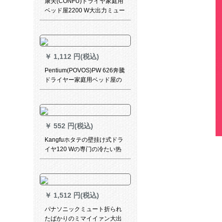
康夫(CONFU)ドライヤ家庭用
ベッド屋2200 W大出力ミュー
トドライヤKF-3098
￥
1,112 円(税込)
Pentium(POVOS)PW 626奔騰
ドライヤー家庭用ベッド屋の
大出力はマイナオーラを怪我
させます。
￥
552 円(税込)
Kangfuホタテの壁挂け式ドラ
イヤ120 Wの専门の冷たい热
风の家庭のドライヤミュート
のドライヤKF-3071の爆発式
のレベアープはコンセトを持
ちます。
￥
1,512 円(税込)
パナソニックミュート折られ
たばかりのミマイイァン大出