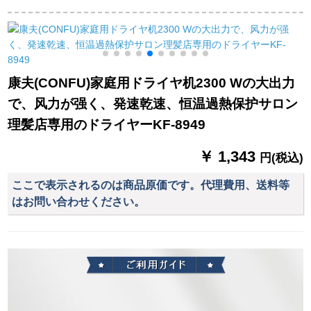
護冷熱風ドライヤマ
アイオンライヤ、家
风折りのミナミF-
イニ折りたみSPA柔
庭用ドライヤのプチ
3040グリン
保護秀髪SPA柔保護
プチウォームであ
科学技術BHC 113/05
る。
康夫(CONFU)家庭用ドライヤ机2300 Wの大出力
で、风力が强く、発速乾速、恒温過熱保护サロン
理髪店専用のドライヤーKF-8949
￥ 1,343
円(税込)
ここで表示されるのは商品原価です。代理費用、送料等
はお問い合わせください。