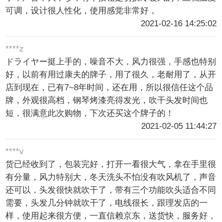
可调，设计很人性化，使用感觉非常好，
2021-02-16 14:25:02
****z
ドライヤー挺上手的，噪音不大，风力很强，手感也特别
好，以前有用过康夫的牌子，用了很久，老耐用了，从开
店到现在，已有7~8年时间，还在用，所以很信任这个品
牌，外观很高档，钢琴烤漆亮得发光，吹干头发时间也
短，很满意此次购物，下次还买这个牌子的！
2021-02-05 11:44:27
****v
货已经收到了，包装完好，打开一看很大气，拿在手里很
有分量，风力特别大，冬天洗头不怕没有吹风机了，声音
还可以，头发很快就吹干了，带有三个功能吹头适合不同
需要，头发几分钟就吹干了，电线很长，跟理发店的一
样，使用起来很方便，一直信赖京东，送货快，服务好，