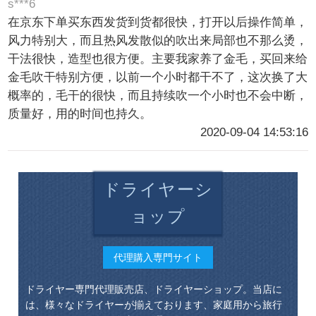
s***6
在京东下单买东西发货到货都很快，打开以后操作简单，
风力特别大，而且热风发散似的吹出来局部也不那么烫，
干法很快，造型也很方便。主要我家养了金毛，买回来给
金毛吹干特别方便，以前一个小时都干不了，这次换了大
概率的，毛干的很快，而且持续吹一个小时也不会中断，
质量好，用的时间也持久。
2020-09-04 14:53:16
ドライヤーシ
ョップ
代理購入専門サイト
ドライヤー専門代理販売店、ドライヤーショップ。当店に
は、様々なドライヤーが揃えております、家庭用から旅行