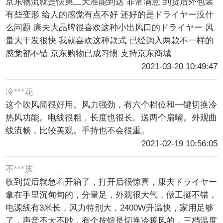
京东物流就是快第二天准能到达 非常满意 到货后外包装
有些变形 给人的感觉有点不好 还好的是ドライヤー没什
么问题 康夫大品牌很喜欢这种小出风口的ドライヤー 风
量大干发很快 我就喜欢这种款式 已经购入两款不一样的
感觉都不错 京东购物已成习惯 支持京东商城
2021-03-20 10:49:47
冷***花
这个吹风筒很好用。风力强劲，有六个档位和一键切换冷
热风功能。电线很粗，长度也很长。送两个扁嘴。外观曲
线流畅，比较美观。手持也不会很重。
2021-02-19 10:56:05
不***孩
收到货后就急着开箱了，打开后很惊喜，康夫ドライヤー
拿在手里沉甸甸的，分量足，外观很大气，做工挺不错，
电源线有3米长，风力特别大，2400W升温快，家用足够
了，声音不大不吵，有个按钮是切换冷暖风的，三档温度