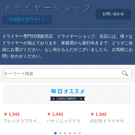
ドライヤーショップ
お問い合わせ
代理購入専門サイト
ドライヤー専門代理販売店、ドライヤーショップ。当店には、様々な
ドライヤーが揃えております、家庭用から旅行向きまで、どうぞご自
由にお選びください。もし何かもんだがございましたら、お気軽にお
問い合わせください。
￥ 1,343
￥ 1,343
￥ 1,343
￥
フレックスプライン
パナソニックドライ
のび太ドライヤ小出
家庭用大出力マイナ
ヤイーH-WNE 2 Hド
力寮用学生家庭用静
イオン電風吹恒温保
ライヤナノマイナー
音ドラヤツアー冷热