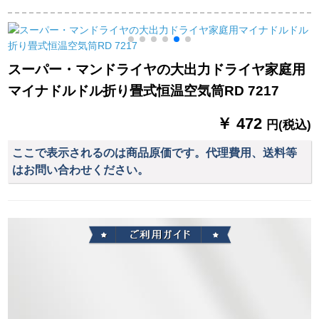
アイオンライヤ、家
の2200 Wの大きな仕
イヤー1800 w電気風
庭用ドライヤのプチ
事率の専门の冷たい
によむ恒温ケアKF
プチウォームであ
热风の黄白を使用し
5115のさやかな白を
る。
ます。
たのむことです。
スーパー・マンドライヤの大出力ドライヤ家庭用
マイナドルドル折り畳式恒温空気筒RD 7217
￥ 472
円(税込)
ここで表示されるのは商品原価です。代理費用、送料等
はお問い合わせください。