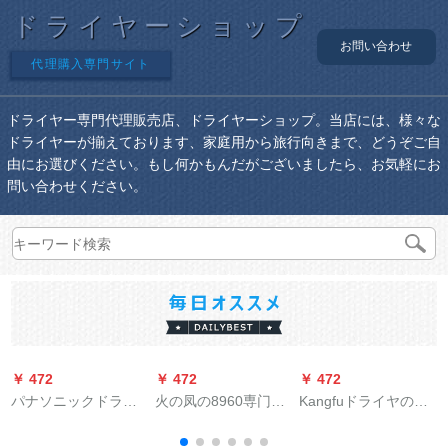
ドライヤーショップ
お問い合わせ
代理購入専門サイト
ドライヤー専門代理販売店、ドライヤーショップ。当店には、様々な
ドライヤーが揃えております、家庭用から旅行向きまで、どうぞご自
由にお選びください。もし何かもんだがございましたら、お気軽にお
問い合わせください。
￥ 472
￥ 472
￥ 472
￥
パナソニックドライ
火の凤の8960専门の
Kangfuドライヤの家
ヤイーH-WNE 2 Hド
ドライヤの廊下の理
庭用大電力ドライヤ
ライヤナノマイナー
髪店はドライヤの筒
は、小型家庭用ドラ