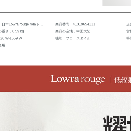
商品名称：日本Lowra rouge rolaトーチドライヤー家庭用マイナイオン低放射線妊婦ドライヤー小型高級携帯壁掛け冷熱ドライヤ寮ローズゴールド
商品番号：41319654111
店
重さ：0.59 kg
商品の産地：中国大陸
貨
0 W-1559 W
機能：ブロースタイル
特
庭用