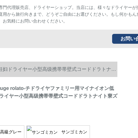
専門代理販売店、ドライヤーショップ。当店には、様々なドライヤーが
庭用から旅行向きまで、どうぞご自由にお選びください。もし何かもん
、お気軽にお問い合わせください。
お問い
低放射性妊妇ドライヤー小型高级携帯帯壁式コードドラトナイ
rouge rolato-チドライヤファミリー用マイナイオン低
ライヤー小型高级携帯帯壁式コードドラトナイト寮ズ
高級グレー
サンゴミカン