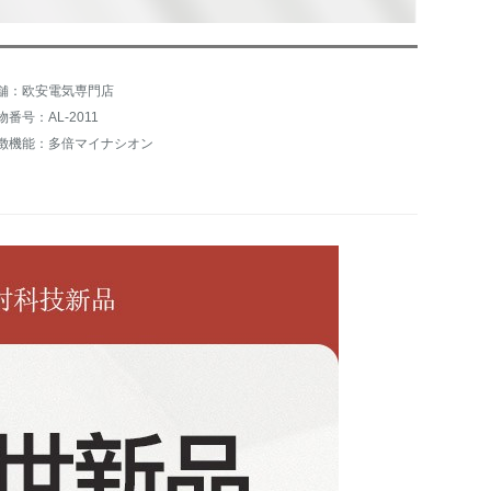
舗：欧安電気専門店
物番号：AL-2011
徴機能：多倍マイナシオン