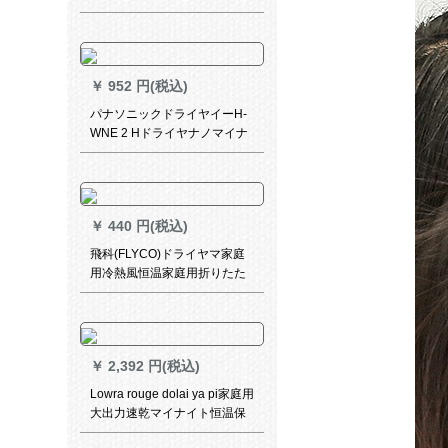
トレットレットレットレット
レットレット
￥
952 円(税込)
パナソニックドライヤイーH-
WNE 2 Hドライヤナノマイナ
ーアイオンライヤ、家庭用ド
ライヤのプチプチウォームで
ある。
￥
440 円(税込)
飛科(FLYCO)ドライヤマ家庭
用冷熱風恒温家庭用折りたた
み式大出力ドライヤ200 W FH
6257白紫+エアマットセト
￥
2,392 円(税込)
Lowra rouge dolai ya pi家庭用
大出力速乾マイナイト恒温保
護低放射性妊婦用朱砂赤