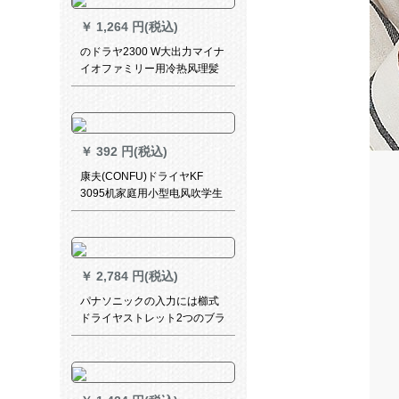
設置します。
￥
1,264 円(税込)
のドラヤ2300 W大出力マイナ
イオファミリー用冷热风理髪
店ドライヤ
￥
392 円(税込)
康夫(CONFU)ドライヤKF
3095机家庭用小型电风吹学生
寮低出力ドライヤー1600 W携
帯帯可折
￥
2,784 円(税込)
パナソニックの入力には櫛式
ドライヤストレット2つのブラ
シで髪を一つにしました。
EH-KA 60黒のストレーサーで
ある。