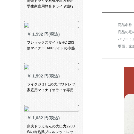
博锐ドライヤ机械小出力寮用
学生家庭用静音ドライヤ旅行
冷熱风折ミニPH 1601标准配
合+电动歯科ブラシ+鼻毛器
商品の毛の
￥
1,592 円(税込)
パワー：12
フレッックスマイトBHC 203
場面：家
倍マイナー1600ワイトの冷熱
風があられ、ドライヤBHC
203を折り畳する。
￥
1,592 円(税込)
ライクジミF 1の大パワドレヤ
家庭用マイナイオライヤ専用
ドアのドライヤ2000 W强风量
￥
1,032 円(税込)
康夫ドラえもんの大出力2200
Wの冷热风ブレルレットレッ