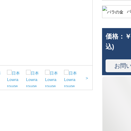
バ
価格：
￥
込)
お問
>