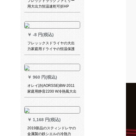
フレックトラックファミリー
用大出力恒温速乾可折HP
8227/05
￥
-8 円(税込)
フレッックスドライヤの大出
力家庭用ドライヤの恒温保護
冷熱風6段風速HP 8222黒赤色
1600 Wマイナケア
￥
960 円(税込)
オレイ詩(AORSSE)BW-2011
家庭用静音2200 W冷熱風大出
力ドライヤー
￥
1,168 円(税込)
2019新品のスティンドレヤの
金属製の鉄シエルの冷熱力