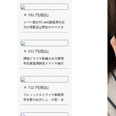
￥
792 円(税込)
イバー凱(LFC are)家庭用大出
力の理髪店は男女のマイナオ
ーラを傷つけるつけずに髪を
切る。
￥
231 円(税込)
博锐ドライヤ机械小出力寮用
学生家庭用静音ドライヤ旅行
冷热风折りしたみみみの爆発
弾のおめです。
￥
712 円(税込)
フレッックスドライヤ家庭用
学生寮小出力ミニ・小型・冷
えの熱風ドラヤ・筒は折りた
たみ畳可能で1800 Wの恒温コ
ーデュナ6段にBHC 020/05を