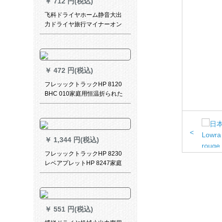
￥
712 円(税込)
飞科ドライヤホーム静音大出
力ドライヤ旅行マイナーオン
ラインクール热风理髪店サロ
ンは、FH 6618标准装备+鼻毛
器を折り畳むつとする。
￥
472 円(税込)
フレッックトラックHP 8120
BHC 010家庭用恒温折られた
みみ式冷热风大出力ミニポレ
ットHP 8120
<
￥
1,344 円(税込)
フレッックトラックHP 8230
レベアプレットHP 8247家庭
用マイナサージ恒温ドライヤ
ー
￥
551 円(税込)