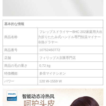
基本的な情報
フレップスドライヤーBHC 202家庭用大出
商品名称
力折りたたみ式ハンドル専門恒温マイナー
冷熱ドラヤー
商品番号
10752450772
店舗
フィリップス京匯専門店
商品の毛の重さ
0.72 kg
特徴機能
多倍マイナシオン
パワー
120 W-1559 W