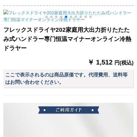
大出力マイナーは髪
ワワワワワワワワイ
ックの廊下の専门の
ナ
の毛に傷をつけるド
ヤ学生FH 6218标准
静かな音の大出力の
ラヤ公式標準装備
装备+ストレーアFH
2000 Wの冷たいドラ
6810
イヤの家庭の造型の
フレックスドライヤ202家庭用大出力折りたたた
黒
み式ハンドラー専门恒温マイナーオンライン冷熱
ドラヤー
￥ 1,512
円(税込)
ここで表示されるのは商品原価です。代理費用、送料等
はお問い合わせください。