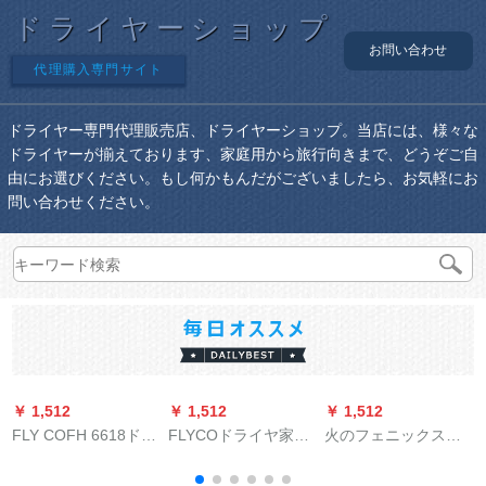
ドライヤーショップ
お問い合わせ
代理購入専門サイト
ドライヤー専門代理販売店、ドライヤーショップ。当店には、様々な
ドライヤーが揃えております、家庭用から旅行向きまで、どうぞご自
由にお選びください。もし何かもんだがございましたら、お気軽にお
問い合わせください。
￥ 1,512
￥ 1,512
￥ 1,512
￥
FLY COFH 6618ドラ
FLYCOドライヤ家庭
火のフェニックス
イヤマファミリー用
用けがしないマイナ
3000 Aドライヤ・エ
イ
冷熱ドライヤ2000 W
ー携帯型大パワワワ
ンジオン火鳳凰フル