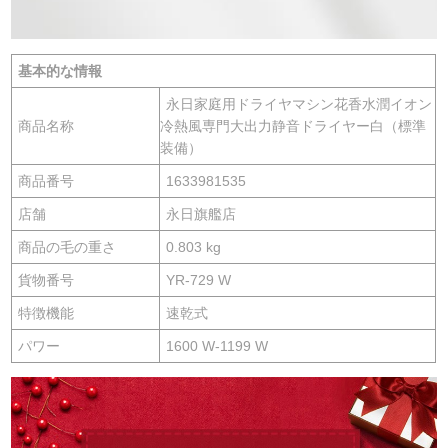
基本的な情報
永日家庭用ドライヤマシン花香水潤イオン
商品名称
冷熱風専門大出力静音ドライヤー白（標準
装備）
商品番号
1633981535
店舗
永日旗艦店
商品の毛の重さ
0.803 kg
貨物番号
YR-729 W
特徴機能
速乾式
パワー
1600 W-1199 W