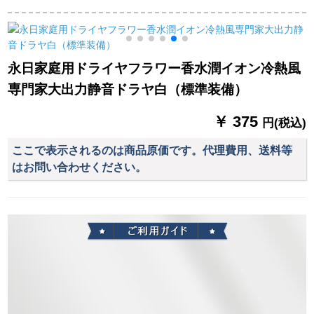
FH 6231新型折りた
ピンク
ヤバレーサ色で、ス
たたたみが可能
プロをプレトしま
ラ
す。
永日家庭用ドライヤフラワー香水潤イオン冷熱風
専門家大出力静音ドラヤ白（標準装備）
￥ 375
円(税込)
ここで表示されるのは商品原価です。代理費用、送料等
はお問い合わせください。