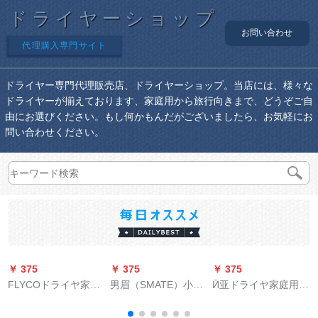
ドライヤーショップ
お問い合わせ
代理購入専門サイト
ドライヤー専門代理販売店、ドライヤーショップ。当店には、様々な
ドライヤーが揃えております、家庭用から旅行向きまで、どうぞご自
由にお選びください。もし何かもんだがございましたら、お気軽にお
問い合わせください。
￥ 375
￥ 375
￥ 375
￥
FLYCOドライヤ家庭
男眉（SMATE）小米
Ӣ亚ドライヤ家庭用理
用ベッド屋大出力Ӣア
エコドラヤ家族旅行
髪店のӢ亚斯特力Ӣ阿
サロン冷热风ドラヤ-
生携帯帯恒温マリナ·
莎洛専用の静音ドラ