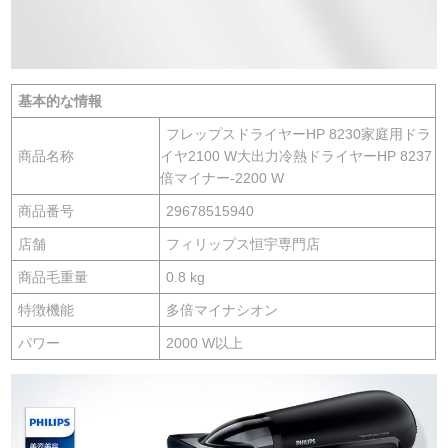
基本的な情報
フレップスドライヤーHP 8230家庭用ドラ
商品名称
イヤ2100 W大出力冷熱ドライヤーHP 8237
倍マイナー-2200 W
商品番号
29678515940
店舗
フィリップス恒宇専門店
商品毛重量
0.8 kg
特徴機能
多倍マイナシオン
パワー
2000 W以上