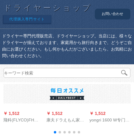
ドライヤーショップ
お問い合わせ
代理購入専門サイト
ドライヤー専門代理販売店、ドライヤーショップ。当店には、様々な
ドライヤーが揃えております、家庭用から旅行向きまで、どうぞご自
由にお選びください。もし何かもんだがございましたら、お気軽にお
問い合わせください。
￥ 1,512
￥ 1,512
￥ 1,512
￥
飛科(FLYCO)FH
康夫ドラえもん家庭
yongri 1600 W专门ホ
6257ドライヤマ家庭
用大パワルドヤヤ
テリア壁挂式电気风
用大出力冷熱風ドラ
2200 W冷热风マイナ
吹浴室家庭用客室ト