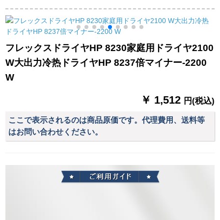
イヤは、恒温1200 W
ミュート学生ドライ
イ専用ドライヤワイ
パドルホワイト+エア
ヤ筒恒温KF-3117白
ト
携
マットを折り畳する
ということです。
フレックスドライヤHP 8230家庭用ドライヤ2100
W大出力冷热ドライヤHP 8237倍マイナー-2200
W
￥ 1,512
円(税込)
ここで表示されるのは商品原価です。代理費用、送料等
はお問い合わせください。