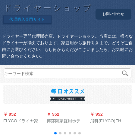
ドライヤーショップ
お問い合わせ
代理購入専門サイト
ドライヤー専門代理販売店、ドライヤーショップ。当店には、様々な
ドライヤーが揃えております、家庭用から旅行向きまで、どうぞご自
由にお選びください。もし何かもんだがございましたら、お気軽にお
問い合わせください。
￥ 952
￥ 952
￥ 952
￥
FLYCOドライヤ家庭
博莎朗家庭用ホテル
飛科(FLYCO)FH
用大出力ポイナード
ルの家庭用浴室のト
6257ドライヤマ家庭
冷熱2000 W FH 6618
イレに壁挂け式ドラ
用大出力冷熱風ドラ