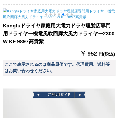
標準装備+エアマーク
イヤのドライヤ浴室
イヤは、恒温1200 W
スタンド
壁挂けけけけドライ
パドルホワイト+エア
ヤB-551
マットを折り畳する
ということです。
Kangfuドライヤ家庭用大電力ドラヤ理髪店専門
用ドライヤー機電風吹回廊大風力ドライヤー2300
W KF 9897高貴紫
￥ 952
円(税込)
ここで表示されるのは商品原価です。代理費用、送料等
はお問い合わせください。