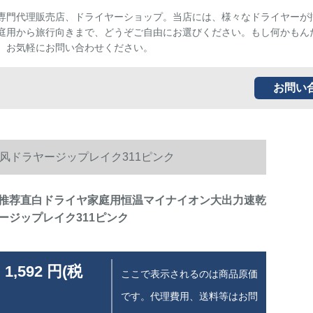
専門代理販売店、ドライヤーショップ。当店には、様々なドライヤーが
庭用から旅行向きまで、どうぞご自由にお選びください。もし何かもん
、お気軽にお問い合わせください。
お問い
风ドラヤージップレイク311ピンク
推荐直白ドライヤ家庭用恒温マイナイオン大出力速乾
ージップレイク311ピンク
 1,592 円(税
ここで表示されるのは商品原価
です。代理費用、送料等はお問