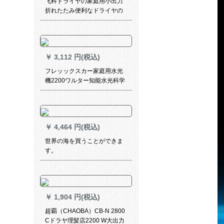
飞科ドライヤの家庭用小出力
折れたたみ便利なドライヤの
博锐高速乾ドラヤー学生寮ミ
ニ静音PH 1601标准装备
￥
3,112 円(税込)
フレッックスカー家庭用水光
機2200ワルター知能水光科学
技術リンスマイナHP 8248/05
知能水光マイナレイン
￥
4,464 円(税込)
世界の海を買うことができま
す。
￥
1,904 円(税込)
超覇（CHAOBA）CB-N 2800
Cドラヤ理髪店2200 W大出力