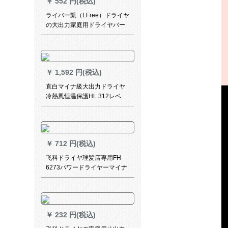
￥
552 円(税込)
ライバー凱（LFree）ドライヤ
の大出力家庭用ドライヤバー
レル冷熱風寮サーロン理髪店
専門用XD-168 Uレベルアップ
7プロシュート
￥
1,592 円(税込)
直白マイナ級大出力ドライヤ
冷熱風恒温保護HL 312レベ
ル・アルプラデル
￥
712 円(税込)
飞科ドライヤ理髪店専用FH
6273パワードライヤーマイナ
ーFH 6273ドライヤマシンに
爪切りをプレゼントします。
￥
232 円(税込)