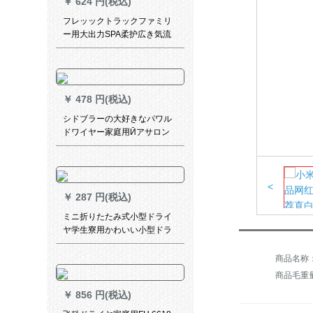
￥
624 円(税込)
フレッックトラックファミリ
ー用大出力SPA柔护広き気流
サーロン理髪店冷熱ドラーヤ
ーHP 8220/05
￥
478 円(税込)
シドブラーの大好きなパワル
ドワイヤー家庭用Ӣアサロン
理髪店マイナーナール冷熱風
学生寮ドラワイル工場直売普
通版2000 Wストトラックトラ
ックトラックトラックトラッ
<
￥
287 円(税込)
ク
ミニ折りたたみ式小型ドライ
ヤ学生寮用かわいい小型ドラ
イヤ携帯帯型けがしないで
300カラームで750 W
商品毛重量：
￥
856 円(税込)