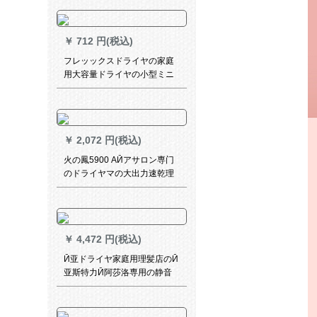
￥
712 円(税込)
フレッックスドライヤの家庭
用大容量ドライヤの小型ミニ
折りたみ式ドライヤの学生寮
で风が吹きます。風が強い静
音ドララヤです。
￥
2,072 円(税込)
火の鳳5900 AӢアサロン専门
のドライヤマの大出力速乾理
髪器冷熱風ドラヤの白
￥
4,472 円(税込)
Ӣ亚ドライヤ家庭用理髪店のӢ
亚斯特力Ӣ阿莎洛専用の静音
ドラヤバレーサ色で、スプロ
をプレトします。