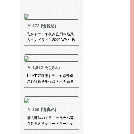
乾斯pa ron理髪店冷热风ドラ
ヤ音HP 8220/05白赤色
￥
472 円(税込)
飞科ドライヤ机家庭用冷热风
大出力ドライヤ2000 W学生风
筒FH 6232 FH 6232ドライヤ
ー
￥
1,992 円(税込)
ULIKE家庭用ドライヤ静音遠
赤外線低放射恒温大出力頭皮
を傷めず速乾毛維嘉ioスメン
ク
￥
256 円(税込)
康夫魔法のドライヤ風カバ竜
巻巻巻ききヤヤードラーヤヤ
ー散風カバーKF-021イメラー