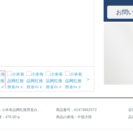
お問
>
商品名称：小米有品网红推荐直白ドラヤマシン家庭用恒温マイナイオン大出力速乾冷热风ドライヤーアップグレードモデルHL 311ピンク
商品番号：41473662572
店
476.00 g
商品の産地：中国大陸
品