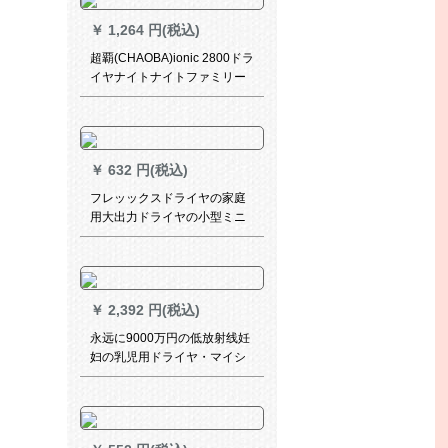
￥
1,264 円(税込)
超覇(CHAOBA)ionic 2800ドラ
イヤナイトナイトファミリー
用ドライヤ2000 Wパワイト
￥
632 円(税込)
フレッックスドライヤの家庭
用大出力ドライヤの小型ミニ
折りたみ式ドライヤー学生寮
の风が吹きます。風が強い静
音ドラヤーの恒温保護が魅力
です。
￥
2,392 円(税込)
永远に9000万円の低放射线妊
妇の乳児用ドライヤ・マイシ
ンローン2100 Wの大出力の専
门です。