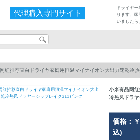
プ
ドライヤー
代理購入専門サイト
ります、家
いましたら
网红推荐直白ドライヤ家庭用恒温マイナイオン大出力速乾冷热
小米有品网红
冷热风ドラヤ
価格：
￥
込)