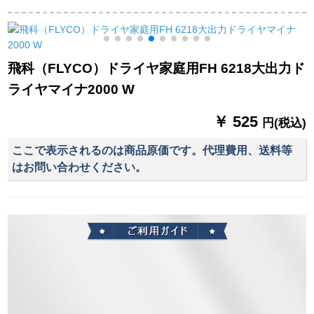
ヤー冷熱風理髪店サ
ラヤのHX 8846で
ロンは、FH 6232標
す。
準装備+鼻毛器を折り
畳むつとする。
飛科（FLYCO）ドライヤ家庭用FH 6218大出力ド
0
ライヤマイナ2000 W
￥ 525
円(税込)
ここで表示されるのは商品原価です。代理費用、送料等
はお問い合わせください。