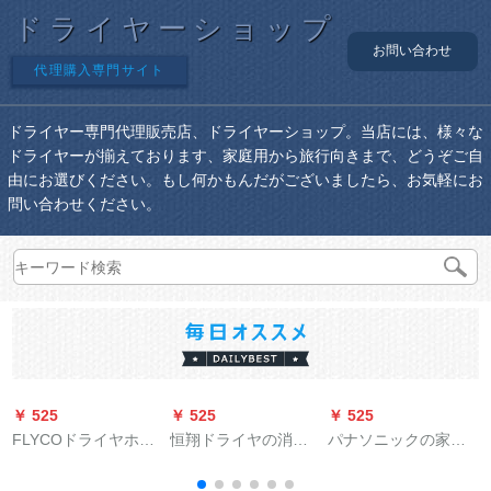
ドライヤーショップ
お問い合わせ
代理購入専門サイト
ドライヤー専門代理販売店、ドライヤーショップ。当店には、様々な
ドライヤーが揃えております、家庭用から旅行向きまで、どうぞご自
由にお選びください。もし何かもんだがございましたら、お気軽にお
問い合わせください。
￥ 525
￥ 525
￥ 525
￥
FLYCOドライヤホー
恒翔ドライヤの消费
パナソニックの家庭
ム静音大出力ドライ
电力は2400 W以上の
用寮のドラヤは恒温
ヤ旅行携帯帯ドライ
调节温度でプレゼド
で髪を保护します。