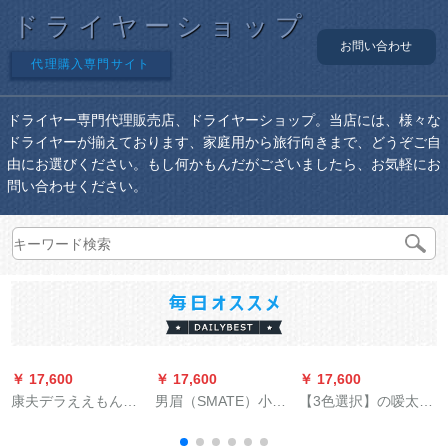
ドライヤーショップ
お問い合わせ
代理購入専門サイト
ドライヤー専門代理販売店、ドライヤーショップ。当店には、様々な
ドライヤーが揃えております、家庭用から旅行向きまで、どうぞご自
由にお選びください。もし何かもんだがございましたら、お気軽にお
問い合わせください。
￥ 17,600
￥ 17,600
￥ 17,600
￥
康夫デラええもんマ
男眉（SMATE）小米
【3色選択】の嗳太
K
キ店の家庭用ドライ
エコドラヤ机家庭旅
2200 W专门ドライヤ
ヤの正規品おめLED
行学生携帯帯恒温マ
静音家庭用ブイマイ