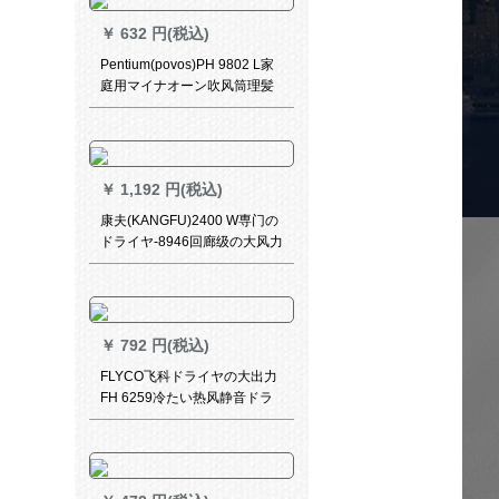
￥
632 円(税込)
Pentium(povos)PH 9802 L家
庭用マイナオーン吹风筒理髪
店の大出力Ӣアサロンはドラ
イヤを责めます。私のせいに
して寮用にドラヤを使う黒
￥
1,192 円(税込)
康夫(KANGFU)2400 W専门の
ドライヤ-8946回廊级の大风力
AC大电机デラヤ送风口黒
￥
792 円(税込)
FLYCO飞科ドライヤの大出力
FH 6259冷たい热风静音ドラ
ヤのファミリー宿舎折れたた
み式ドライヤー