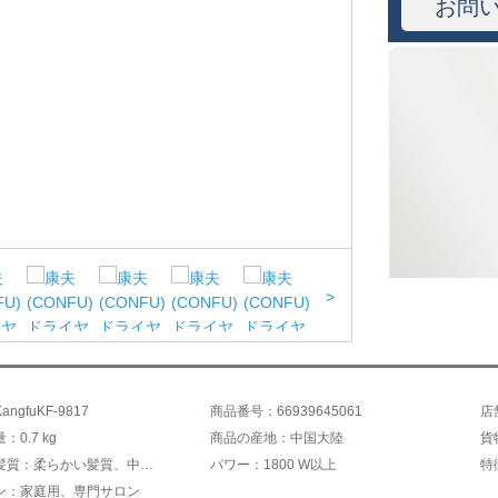
お問
>
ngfuKF-9817
商品番号：66939645061
店
0.7 kg
商品の産地：中国大陸
貨
適用する髪質：柔らかい髪質、中性髪質、油性の髪質、粗い硬い髪質
パワー：1800 W以上
ン：家庭用、専門サロン