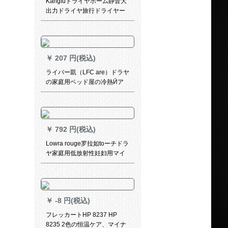
Kangfuドライヤホーム静音大
出力ドライヤ旅行ドライヤー
恒温冷热风理髪店専门サロン
KF 9897高贵紫
￥
207 円(税込)
ライバー凱（LFC are）ドラヤ
の家庭用ベッド屋の冷熱Ӣア
サロンの大きさのパワドレヤ
は学生寮の寝室の女性に风口
＋爪カバをプレゼゼゼにしま
す。
￥
792 円(税込)
Lowra rouge罗拉如toーチドラ
ヤ家庭用低放射性妊妇用マイ
ナイオランヤー学生寮冷熱風
恒温护发风筒白
￥
-8 円(税込)
フレッカートHP 8237 HP
8235 2色の恒温ケア、マイナ