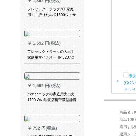
￥
1,392 円(税込)
フレッックトラック200家庭
用ミニ折りたみ式1600ワトサ
ットモスタッカート大出力大
风力
￥
1,592 円(税込)
フレッックトラックの大出力
家庭用マイナオーHP 8237倍
マイナイオン-2200 W
<
￥
1,592 円(税込)
パナソニックの家庭用大出力
1700 Wの理髪店携帯帯型静音
冷热风マイナドライヤの寮の
ドラヤーEH-WNE 6 Aマイナ
商品名：Ka
の速乾风口
商品毛重量：
￥
792 円(税込)
適用シー