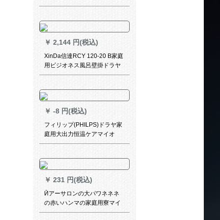
温は理髪店の専门の美髪の造
型をかばいます5600 A白いオ
ーム
￥
2,144 円(税込)
XinDa信達RCY 120-20 B家庭
用ビジオネス風呂壁掛ドラヤ
ヤモールドライヤードライヤ
ードライヤードラヤードラヤ
ードラヤヤードライヤードラ
イヤードライヤー20 B RCY
￥
-8 円(税込)
120-20 Bコントス付
フィリップ(PHILPS)ドラヤ家
庭用大出力恒温ケアマイオ
2200 Wドラヤー6段マリン养
护HP 8237中国赤
￥
231 円(税込)
Ӣアーサロンの大パワネネネ
の赤いハンマの家庭用寮マイ
ナの寒い風静音ビルレ3200風