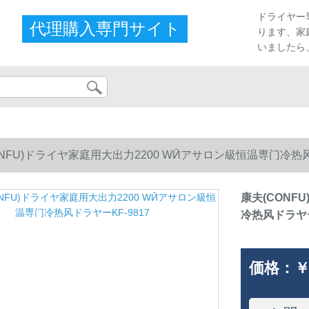
プ
ドライヤー
代理購入専門サイト
ります、家
いましたら
ONFU)ドライヤ家庭用大出力2200 WӢアサロン級恒温専门冷热风
康夫(CONF
冷热风ドラヤー
価格：
￥