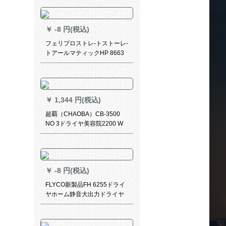
が3つを送ってくれます。
￥
-8 円(税込)
フェリプロストレ-トストーレ-
トアールマティックHP 8663
￥
1,344 円(税込)
超覇（CHAOBA）CB-3500
NO 3ドライヤ美容院2200 W
大出力ドライヤ専门用冷热风
黒
￥
-8 円(税込)
FLYCO新製品FH 6255ドライ
ヤホーム静音大出力ドライヤ
ホーテ企業が折れ曲がった携
帯型ドライヤを購入します。