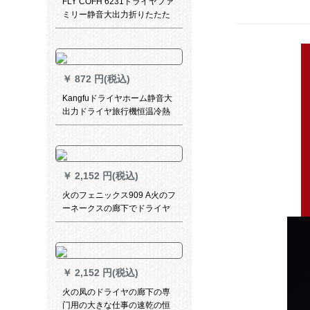
FLY COFH 6231ドライヤファ
ミリー静音大出力折りたたた
たみ専用ドライヤー冷熱風ド
ライヤー+サイガ906電動歯科
シーシ
￥
872 円(税込)
Kangfuドライヤホーム静音大
出力ドライヤ旅行機恒温冷熱
風理髪店専門店サイロンKF-
8936標準装備
￥
2,152 円(税込)
火のフェニックス909 A火のフ
ーネークスの廊下でドライヤ
のマシーンの大きな音の正真
の伊のオーストリアの髪を保
护してドライヤのドライヤの
规格品を白にします。
￥
2,152 円(税込)
火の凤のドライヤの廊下の専
门用の大きな仕事の速乾の恒