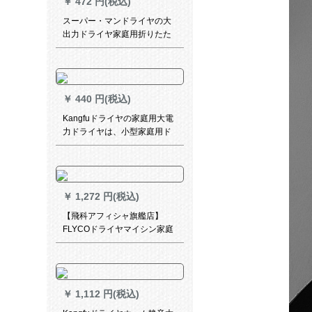
￥
472 円(税込)
スーパー・マンドライヤの大
出力ドライヤ家庭用折りたた
み式ドライヤー
￥
440 円(税込)
Kangfuドライヤの家庭用大電
力ドライヤは、小型家庭用ド
ライヤー1800 w電気風によむ
恒温ケアKF 5115のさやかな
白をたのむことです。
￥
1,272 円(税込)
【飛科アフィシャ旗艦店】
FLYCOドライヤマイシン家庭
用FH 6272ドライヤバーレル
大出力マイナン冷熱風
￥
1,112 円(税込)