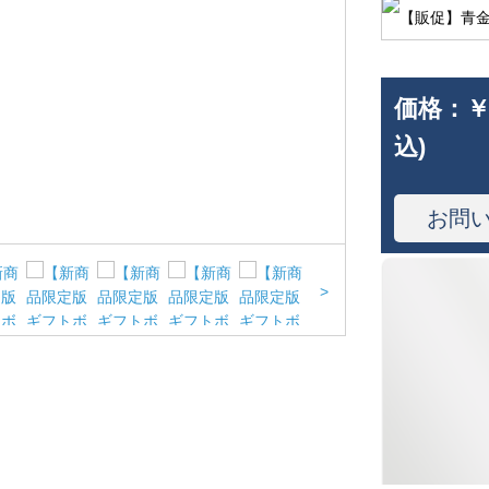
価格：
￥
込)
お問
>