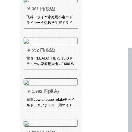
￥
361 円(税込)
飞科ドライヤ家庭用小电力ド
ライヤー冷热风学生寮ドライ
ヤー携帯帯ミニ旅行寝室折り
たたみたみみ式小型低放射线
コロンビア恒温FH 6257+ドラ
イヤスタジオ
￥
552 円(税込)
雷泰（LEATA）HD-C 15 Dド
ライヤの家庭用大出力1600 W
ダブマイオーン静音ドラヤバ
ール冷風機赤
￥
1,992 円(税込)
日本Lowra rouge rolatoチャイ
ルドラヤファミリー用マイナ
イオン低放射性妊妇ドライヤ
ー小型高级携帯帯壁式コルド
ラト寮高级灰