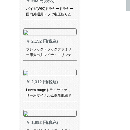
￥
952 円(税込)
バイガ(WIK)ドラヤードラヤー
国内外通用ドラヤ电圧折りた
みみ2サーモスタット120 w家
庭用ホテルツアー5422 FDBル
ツアー
￥
2,152 円(税込)
フレッックトラックファミリ
ー用大出力マイナ・コリンデ
ィック・冷熱風ロック水風筒
BHC 203/05
￥
2,312 円(税込)
Lowra rougeドライヤファミ
リー用マイナルム低放射線ド
ライヤー大出力静音ドライヤ
ー
￥
1,992 円(税込)