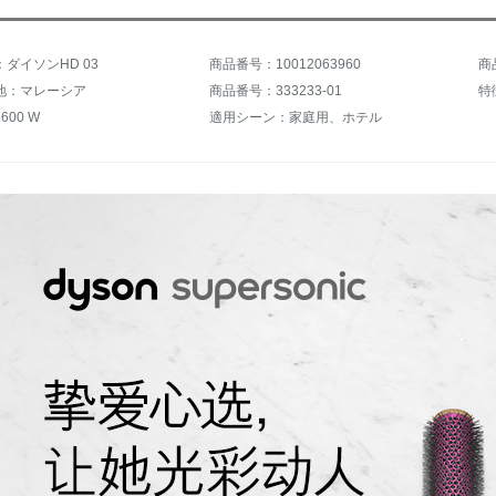
ダイソンHD 03
商品番号：10012063960
商
地：マレーシア
商品番号：333233-01
00 W
適用シーン：家庭用、ホテル