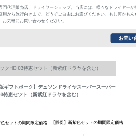
専門代理販売店、ドライヤーショップ。当店には、様々なドライヤーが
庭用から旅行向きまで、どうぞご自由にお選びください。もし何かもん
、お気軽にお問い合わせください。
お問い
クHD 03特恵セツト（新紫紅ドラヤを含む）
版ギフトボーク】デュソンドライヤスーパースーパー
 03特恵セツト（新紫紅ドラヤを含む）
【販促】新紫色セットの期間限定価格