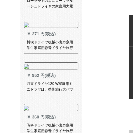
ローラがトのよにローウラル
ージュドライヤの家庭用大電
力冷熱風低放射性妊婦子供用
の恒温マイナがイオンを使用
します。携帯型ドライヤの砂
ぼり灰を折り畳とする。
￥
271 円(税込)
博锐ドライヤ机械小出力寮用
学生家庭用静音ドライヤ旅行
冷热风折ミニPH 1601标准配
合+ネル七点セト
￥
952 円(税込)
月立ドライヤ120 W家庭用ミ
ニドラヤは、携帯旅行大パワ
ルヤー学生寮用ドライヤHD-
66 WT RFを折り畳することで
す。
￥
360 円(税込)
飞科ドライヤ机械小出力寮用
学生家庭用静音ドライヤ旅行