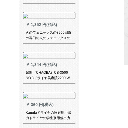
寮低出力ドライヤー1600 W携
帯帯可折
￥
1,352 円(税込)
火のフェニックスの8960回廊
の専门の火のフェニックスの
フィックの风机の大きいパン
チの理髪店の2200 Wの冷たい
热风のドラヤーの恒温は黒の
新型です。
￥
1,344 円(税込)
超覇（CHAOBA）CB-3500
NO 3ドライヤ美容院2200 W
大出力ドライヤ専门用冷热风
黒
￥
360 円(税込)
Kangfuドライヤの家庭用小出
力ドライヤの学生寮用低出力
折りたたたたみドライヤ寮の