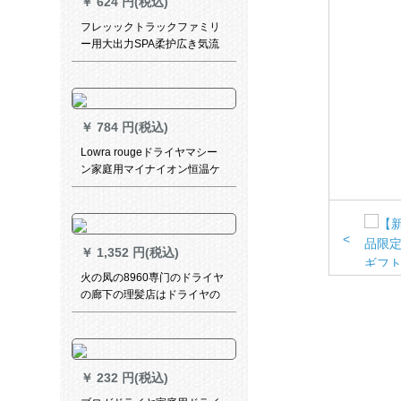
￥
624 円(税込)
フレッックトラックファミリ
ー用大出力SPA柔护広き気流
サーロン理髪店冷熱ドラーヤ
ーHP 8220/05
￥
784 円(税込)
Lowra rougeドライヤマシー
ン家庭用マイナイオン恒温ケ
ア低放射線で悪寒な熱い風に
当たるドライヤの白
<
￥
1,352 円(税込)
火の凤の8960専门のドライヤ
の廊下の理髪店はドライヤの
筒の2200 Wの大きな仕事率の
専门の冷たい热风の黒を使用
します。
￥
232 円(税込)