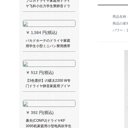
ブロガドライヤ家庭用ドライ
ヤ飞科小出力学生寮静音ドラ
ヤパソコPH 1601薄いピンク
商品名称：
商品の産
パワー：16
￥
1,584 円(税込)
パカドホーテのドライヤ家庭
用学生小型ミニパン寮用携帯
テープ式折りたたみ式白1200
W
￥
512 円(税込)
【3色選択】の嗳太2200 W专
门ドライヤ静音家庭用ブイマ
イナーおすし大出力冷熱風理
髪店サロイン級ドライヤ赤色
￥
392 円(税込)
康夫(CONFU)ドライヤKF
3095机家庭用小型电风吹学生