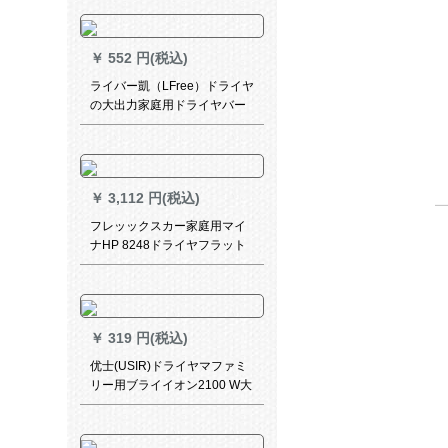
ドライヤでは500 Wの风が吹
いても伤つきます。
￥
552 円(税込)
ライバー凱（LFree）ドライヤ
の大出力家庭用ドライヤバー
レル冷熱風寮サーロン理髪店
専門用XD-168 Uレベルアップ
7プロシュート
￥
3,112 円(税込)
フレッックスカー家庭用マイ
ナHP 8248ドライヤフラット
多機能恒温ケアテリエンテジ
ェーゼ
￥
319 円(税込)
优士(USIR)ドライヤマファミ
リー用ブライイオン2100 W大
出力ドライヤ店専门恒温热风
静音ドラヤ