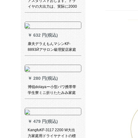
アスタリストおします。ドラ
イヤの大出力は、実际に2000
Wのドライヤの多段阶の大风
速乾型プロモーションです。
￥
632 円(税込)
康夫デラえもんマシンKF-
8893Ӣアサロン級理髪店家庭
用モデルブロックレマイナイ
オン恒温護髪赤色KF-8893赤
￥
280 円(税込)
博锐dolayaー小型パワ携帯帯
学生寮ミニ折りたたみみ家庭
用ドライヤPH 1605标准配合
￥
479 円(税込)
KangfuKF-3117 2200 W大出
力家庭用ドライヤナイトの標