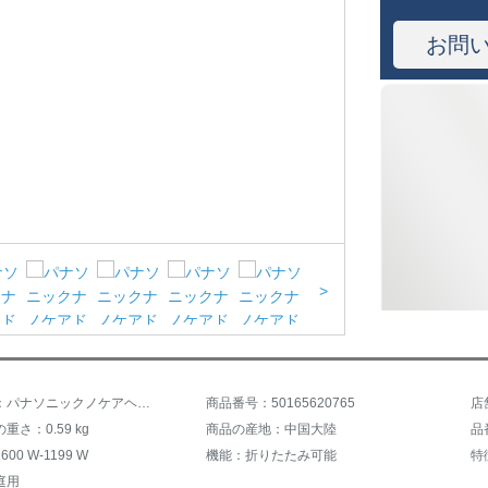
お問
>
商品名称：パナソニックノケアヘヤードラヤー恒温コンディショナー家庭用大パワー静音折りたたみ冷熱風携帯EH-NA 31粉
商品番号：50165620765
店
重さ：0.59 kg
商品の産地：中国大陸
品
00 W-1199 W
機能：折りたたみ可能
特
庭用