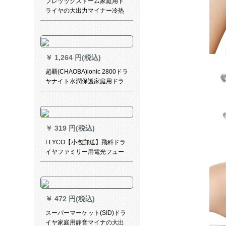
フレッックストーム家庭用ド
ライヤの大出力マイナー冷热
风ドライヤ筒恒温ケアHP
8249/05マイナクラブ
￥
1,264 円(税込)
超覇(CHAOBA)ionic 2800ドラ
ヤナイト水潤保護家庭用ドラ
イヤ2000 W大パケック
￥
319 円(税込)
FLYCO【小包郵送】飛科ドラ
イヤファミリー用電光フュー
ジョンFH 6303標準装備+8点
セット
￥
472 円(税込)
スーパーマーケット(SID)ドラ
イヤ家庭用静音マイナの大出