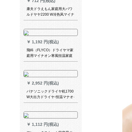
￥
712 円(税込)
康夫ドラえもん家庭用大パワ
ルドヤヤ2200 W冷热风マイナ
ミュート学生ドライヤ筒恒温
KF-3117白
￥
1,192 円(税込)
飛科（FLYCO）ドライヤマ家
庭用マイナオン寒風恒温家庭
用大電力ドライヤー2200 Wオ
ーロラFH 6105黒
￥
2,952 円(税込)
パナソニックドライヤ机1700
W大出力ドライヤ-恒温マナオ·
风吹理髪店ドライヤ·静音冷热
风携带可折り畳み式寮风筒
WNE 6 B魅力シンパゴ·ルドン
ドンドン·ゴ
￥
1,112 円(税込)