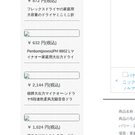
￥
872 円(税込)
フレックスドライヤの家庭用
大容量のドライヤミニミニ折
りたたみ式のドライヤです。
学生寮で风が吹きます。風が
強い静音ドララヤです。
￥
632 円(税込)
Pentium(povos)PH 9802 Lマ
イナオー家庭用大出力ドライ
ヤを怪われさせてくれまし
た。
<
￥
2,144 円(税込)
徳牌大出力マイナオー-ンドラ
ヤ6段速乾柔风无騒音音ドラ
ヤ-DG 069パ-ルホワ-ト
商品の毛の
パワー：16
￥
1,024 円(税込)
場面：家