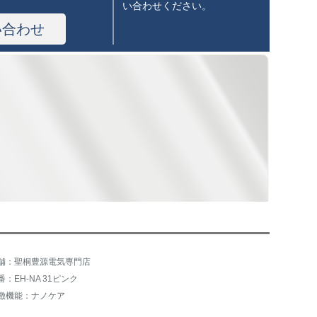
い合わせください。
い合わせ
舗：聖桐豊源電気専門店
番：EH-NA 31ピンク
徴機能：ナノケア