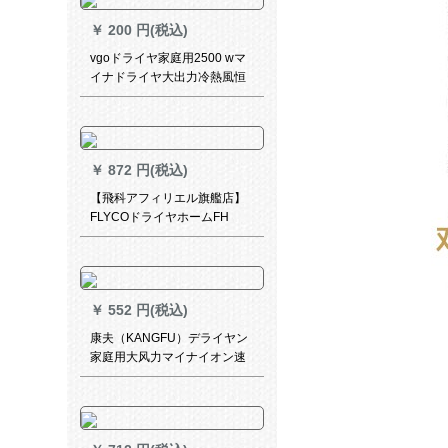
￥
200 円(税込)
vgoドライヤ家庭用2500 wマ
イナドライヤ大出力冷熱風恒
温保護ドライヤ風吹毛筒集風
口星空灰-磁気吸風口
￥
872 円(税込)
【飛科アフィリエル旗艦店】
FLYCOドライヤホームFH
6231ドライヤのビッグサイズ
￥
552 円(税込)
康夫（KANGFU）デライヤン
家庭用大风力マイナイオン速
乾护发KF-5882大出力冷热风
发廊专门款官方标配