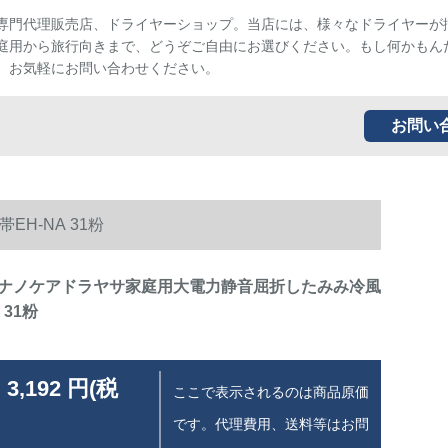
専門代理販売店、ドライヤーショップ。当店には、様々なドライヤーが
庭用から旅行向きまで、どうぞご自由にお選びください。もし何かもん
、お気軽にお問い合わせください。
お問い
H-NA 31粉
ナノケアドラヤサ家庭用大電力静音屈折したみみ冷風
 31粉
 3,192 円(税
ここで表示されるのは商品原価
です。代理費用、送料等はお問