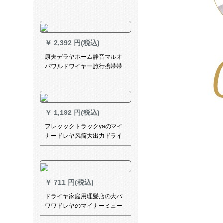
準装備
￥
2,392 円(税込)
康夫デラヤホーム静音マルオ
パワルドワイヤー旅行携帯帯
ドライヤー冷热风理髪店妊妇
恒温専门サロプレゼKF-3127
标准装备+鼻毛器
￥
1,192 円(税込)
フレッックトラックyaのマイ
ナードレヤ风筒大出力ドライ
ヤー恒温养护HP 8249
￥
711 円(税込)
ドライヤ家庭用理髪店の大パ
ワワドレヤのマイナーミュー
ト学生の小ドライヤは、ブラ