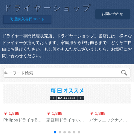
ドライヤーショップ
お問い合わせ
代理購入専門サイト
ドライヤー専門代理販売店、ドライヤーショップ。当店には、様々な
ドライヤーが揃えております、家庭用から旅行向きまで、どうぞご自
由にお選びください。もし何かもんだがございましたら、お気軽にお
問い合わせください。
￥ 1,868
￥ 1,868
￥ 1,868
￥
PhilippsドライヤBHC
家庭用ドライヤ小出
パナソニックナノケ
201家庭1600ワイト
力学生寮用ドライヤ
アドラヤサ家庭用大
の大電力マリーナイ
ツアー携帯型ミニ折
電力静音屈折したみ