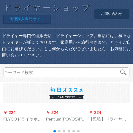
ドライヤーショップ
お問い合わせ
代理購入専門サイト
ドライヤー専門代理販売店、ドライヤーショップ。当店には、様々な
ドライヤーが揃えております、家庭用から旅行向きまで、どうぞご自
由にお選びください。もし何かもんだがございましたら、お気軽にお
問い合わせください。
￥ 224
￥ 224
￥ 224
￥
FLYCOドライヤホー
Pentium(POVOS)PH
【雅強】ドライヤの
ム静音大出力ドライ
1201ドライヤ小出力
大出力家庭用ヘンの
ヤ旅行マイナオーー
学生寮専用グリン500
理髪店ドライヤの恒