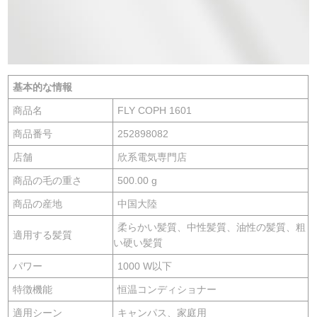
基本的な情報
商品名
FLY COPH 1601
商品番号
252898082
店舗
欣系電気専門店
商品の毛の重さ
500.00 g
商品の産地
中国大陸
柔らかい髪質、中性髪質、油性の髪質、粗
適用する髪質
い硬い髪質
パワー
1000 W以下
特徴機能
恒温コンディショナー
適用シーン
キャンパス、家庭用