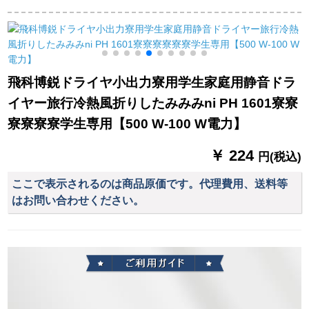
ンドライヤー冷熱風
Wピン850 Wグリル
温青の光と冷たい風
理髪店サイロンFH
500 W
のサラロンのハリケ
6105標準装備+飛科
ンン
7805鼻毛器
飛科博鋭ドライヤ小出力寮用学生家庭用静音ドラ
イヤー旅行冷熱風折りしたみみみni PH 1601寮寮
寮寮寮寮学生専用【500 W-100 W電力】
￥ 224
円(税込)
ここで表示されるのは商品原価です。代理費用、送料等
はお問い合わせください。