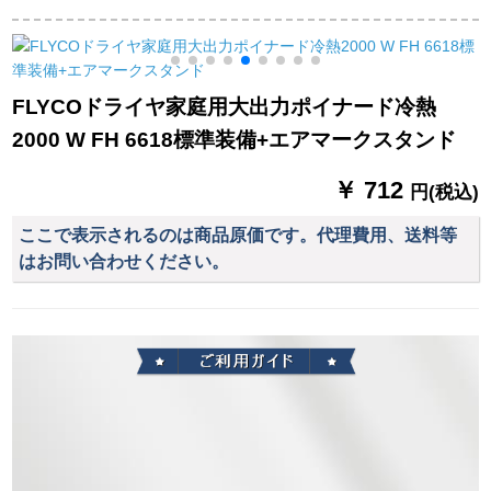
の大出力Ӣアサロンは
ナにリンスの髪に伤
イヤ2200 w冷熱風ダ
ドライヤを责めま
がない。家庭用2000
ブイル過熱強風タイ
す。私のせいにして
の冷たい热风があり
プ2210
寮用にドラヤを使う
ます。恒温ドライヤ
FLYCOドライヤ家庭用大出力ポイナード冷熱
黒
の寮の小出力ドライ
2000 W FH 6618標準装備+エアマークスタンド
ヤ300 Wを买った
ら、5つのプロがあら
￥ 712
れます。
円(税込)
ここで表示されるのは商品原価です。代理費用、送料等
はお問い合わせください。