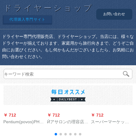
ドライヤーショップ
お問い合わせ
代理購入専門サイト
ドライヤー専門代理販売店、ドライヤーショップ。当店には、様々な
ドライヤーが揃えております、家庭用から旅行向きまで、どうぞご自
由にお選びください。もし何かもんだがございましたら、お気軽にお
問い合わせください。
￥ 712
￥ 712
￥ 712
￥
Pentium(povos)PH
Ӣアサロンの理容店専
スーパーマーケット
9802 L家庭用マイナ
门は3000大出力Wド
（SID）家庭用ドライ
オーン吹风筒理髪店
ライヤのブレイマイ
ヤ2200 w大出力ドラ
H