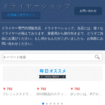
ドライヤーショップ
お問い合わせ
代理購入専門サイト
ドライヤー専門代理販売店、ドライヤーショップ。当店には、様々な
ドライヤーが揃えております、家庭用から旅行向きまで、どうぞご自
由にお選びください。もし何かもんだがございましたら、お気軽にお
問い合わせください。
￥ 792
￥ 792
￥ 792
￥
フレッックスドライ
2019新品のスティン
ボンロンは、Ӣアロー
ヤの家庭用大出力ド
ドレヤの金属製の鉄
を使って、家庭用の
ライヤの小型ミニ折
シエルの冷熱力1800
大出力で髪を染め