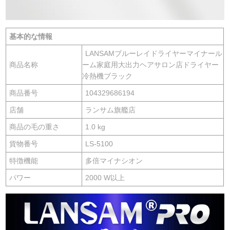
基本的な情報
LANSAMブルーレイドライヤーマイナール
商品名称
ーム家庭用大出力ヘアサロン店ドライヤー
冷熱機ブラック
商品番号
104329686194
店舗
ランサム旗艦店
商品の毛の重さ
1.0 kg
貨物番号
LS-5100
特徴機能
多倍マイナシオン
パワー
2000 W以上