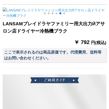
りたみ式ドライヤー
W通用式の風筒の銀
る。冷たい热风のド
学生寮の风が吹きま
白色
ライヤです。
す。風が強い静音ド
ラヤーの恒温保護が
LANSAMブレイドラヤファミリー用大出力Ӣアサ
魅力です。
ロン店ドライヤー冷熱機ブラク
￥ 792
円(税込)
ここで表示されるのは商品原価です。代理費用、送料等
はお問い合わせください。