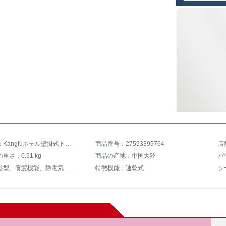
商品名称：Kangfuホテル壁掛式ドラヤー1200 W専門冷熱風家庭用ドライヤー静音ドライヤー恒温KF-3071爆発タイプアップグレードコンセント付き
商品番号：27593399764
店
重さ：0.91 kg
商品の産地：中国大陸
パ
機能：吹巻型、養髪機能、静電気防止
特徴機能：速乾式
シ