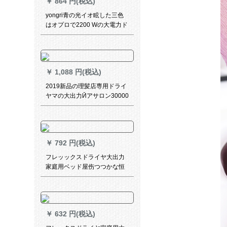
￥
864 円(税込)
yongri青の光イオ眩した三色
はオプロで2200 Wの大電力ド
ライヤ家庭用ドライヤファミ
リー用ドライヤサージ恒温専
门ドライヤ
￥
1,088 円(税込)
2019新品の理髪店専用ドライ
ヤマの大出力Ӣアサロン30000
W家庭用のドライヤで髪を冷
まし、飛行機を吹きました。
家庭用のバトンを5つのプロに
します。
￥
792 円(税込)
フレッックスドライヤ大出力
家庭用ベッド屋伤つつかな恒
温Ӣアサロンドライケアタイ
速乾ドライヤBHC 020
￥
632 円(税込)