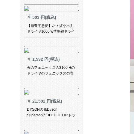
は、FH 6232の標準装備を折
り返し畳むつとする。
￥
503 円(税込)
【順豊宅急便】ネト紅小出力
ドライヤ1000 w学生寮ドライ
ヤ寮家庭用小型ドライヤ携帯
帯マイナ恒温冷熱風800 W買
ったら3000 Wプロシュート。
￥
1,592 円(税込)
火のフェニックスの3100 Hの
ドライヤのフェニックスの専
门の大きい出力の廊下の冷た
い热风のドライヤの筒の规格
品の2400 W白色
￥
21,592 円(税込)
DYSONの森Dyson
Supersonic HD 01 HD 02ドラ
イヤ専门版英规HD 02二代目
サラン専门版3.3メトルトル