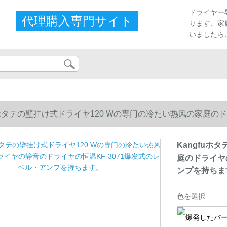
プ
ドライヤー
代理購入専門サイト
ります、家
いましたら
fuホタテの壁挂け式ドライヤ120 Wの専门の冷たい热风の家庭の
プを持ちます。
Kangfuホ
庭のドライヤ
ンプを持ちま
色を選択