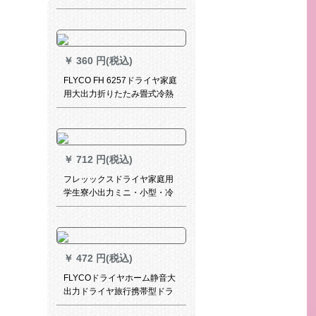
ミニ携带可折ドライヤ·KF-
3040ピングリン
￥
360 円(税込)
FLYCO FH 6257ドライヤ家庭
用大出力折りたたみ畳式冷熱
ドライヤー1200 W白紫
￥
712 円(税込)
フレッックスドライヤ家庭用
学生寮小出力ミニ・小型・冷
えの熱風ドラヤ・筒は折りた
たみ畳可能で1800 Wの恒温コ
ーデュナ6段にBHC 020/05を
設置します。
￥
472 円(税込)
FLYCOドライヤホーム静音大
出力ドライヤ旅行携帯型ドラ
イヤー冷熱風理髪店サロン