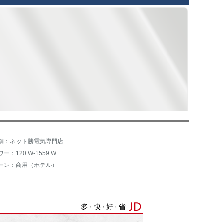
舗：ネット勝電気専門店
ワー：120 W-1559 W
ーン：商用（ホテル）