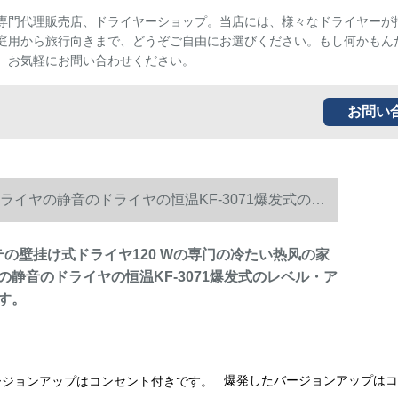
専門代理販売店、ドライヤーショップ。当店には、様々なドライヤーが
庭用から旅行向きまで、どうぞご自由にお選びください。もし何かもん
、お気軽にお問い合わせください。
お問い
ドライヤの静音のドライヤの恒温KF-3071爆发式のレ
タテの壁挂け式ドライヤ120 Wの専门の冷たい热风の家
の静音のドライヤの恒温KF-3071爆发式のレベル・ア
す。
爆発したバージョンアップはコ