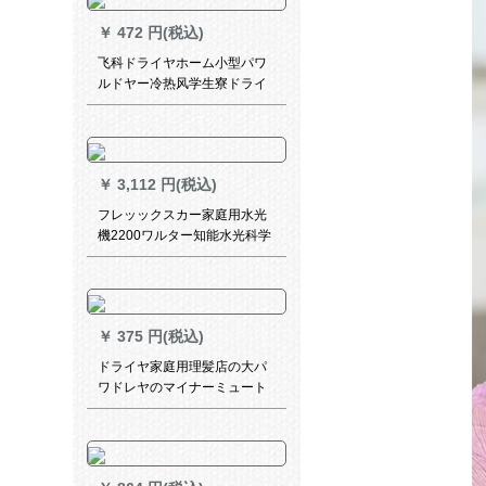
￥
472 円(税込)
飞科ドライヤホーム小型パワ
ルドヤー冷热风学生寮ドライ
ヤポポスポーツスポーツ旅行
寝室折りたたみたみ式小型低
放射线小型恒温2000 Wパワワ
【旅行布袋プレゼート】
￥
3,112 円(税込)
フレッックスカー家庭用水光
機2200ワルター知能水光科学
技術リンスマイナHP 8248/05
知能水光マイナレイン
￥
375 円(税込)
ドライヤ家庭用理髪店の大パ
ワドレヤのマイナーミュート
学生のリトルヤーンは、ブラ
ジル省エネ版2400【ストレイ
ント】