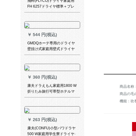
飛科(FLYCO)ドライヤ家庭用
FH 6257ドライヤ標準＋プレ
ゼイン(nel 7点セト)
￥
544 円(税込)
GMDQホーテ専用のドライヤ
壁挂け式家庭用壁式ドライヤ
ナイト専用の纯白帯コロンを
押印して解放します。
￥
360 円(税込)
康夫ドラえもん家庭用1800 W
折りたみ旅行可帯型ホテルマ
商品の毛の
イドラヤーKF-5110パピル
￥
263 円(税込)
康夫(CONFU)小型パワドラヤ
500 W家庭用学生寮ドライヤ·