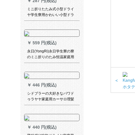
￥
287 円(税込)
ミニ折りたたみ式小型ドライ
ヤ学生寮用かわいい小型ドラ
イヤ携帯帯型けがしないで
300カラームで750 W
￥
559 円(税込)
永日(YongRi)永日学生寮の寮
のミニ折りのたみ恒温家庭用
ドライヤ500 W小型携帯帯ド
ラえもん空色
<
￥
446 円(税込)
シドブラーの大好きなパワド
ゥラヤヤ家庭用カーサロ理髪
店マイナナール寒い学生寮ド
ラワイル工場直売普通版2000
Wネルセト
￥
440 円(税込)