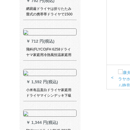
￥
792 円(税込)
網易厳ドライヤは折りたたみ
畳式の携帯帯ドライヤで1500
Wの大パワでドライヤの筒の
桜の粉です。
￥
712 円(税込)
飛科(FLYCO)FH 6258ドライ
ヤマ家庭用冷熱風恒温家庭用
折りたみみ式大出力ドライヤ
1600 W標準装備＋エニックス
ロード
<
￥
1,592 円(税込)
小米有品直白ドライヤ家庭用
ドライヤマイシンデッキ下級
大出力ドライヤ冷熱風恒温保
護可折-HL 2-白
￥
1,344 円(税込)