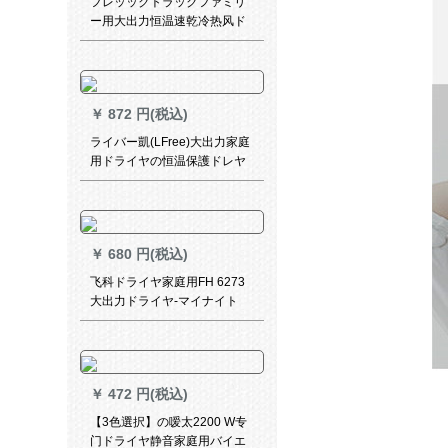
フレッックトラックファミリ
ー用大出力恒温速乾冷热风ド
ラヤHP 8230/00
￥
872 円(税込)
ライバー凱(LFree)大出力家庭
用ドライヤの恒温保護ドレヤ
女性のサロンン級静音ドラヤ
スポーツXD-8801アプリド交
流モスタット(2000 W)
￥
680 円(税込)
飞科ドライヤ家庭用FH 6273
大出力ドライヤ-マイナイト
6618ӢアサロンӢアイツ-FH
6273ドライヤ
￥
472 円(税込)
【3色選択】の嗳太2200 W专
门ドライヤ静音家庭用バイエ