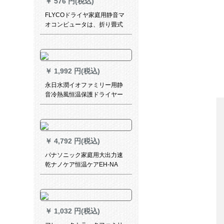
￥
576 円(税込)
FLYCOドライヤ家庭用静音マ
オコンピュータは、折り畳式
携帯帯型ドライヤの標準装備
＋鼻毛器である。
￥
1,992 円(税込)
永日水潤イオファミリー用静
音冷熱風恒温保護ドライヤー
紫赤色
￥
4,792 円(税込)
パナソニック家庭用大出力速
乾ナノケア恒温ケアEH-NA
60-K EH-NA 60-K（2200 Vマ
ルチファン）
￥
1,032 円(税込)