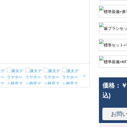
>
価格：
￥
込)
お問