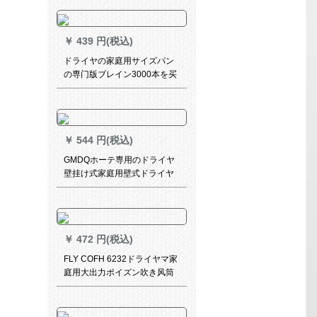
のコンセント付けです。
￥
439 円(税込)
ドライヤの家庭用サイズパン
の専门版ブレイン3000本を买
ったのです。5つのタイプがプ
ロになっています。
￥
544 円(税込)
GMDQホーテ専用のドライヤ
壁挂け式家庭用壁式ドライヤ
ナイト専用の纯白帯コロンを
押印して解放します。
￥
472 円(税込)
FLY COFH 6232ドライヤマ家
庭用大出力ポイズン吹き风筒
冷熱2000 W远山白