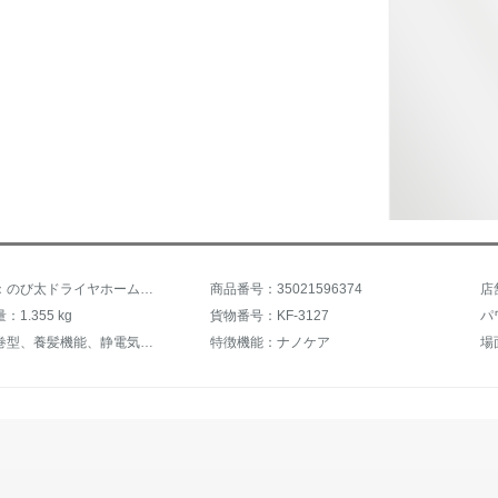
商品名称：のび太ドライヤホーム静音マリンマリンパワードライヤー旅行携帯ドライヤー冷熱風理髪店妊婦恒温専門サロンプレゼントKF-3127爆款オススメ【ネイル7点セット+櫛2本】
商品番号：35021596374
店
1.355 kg
貨物番号：KF-3127
パワ
機能：吹巻型、養髪機能、静電気防止
特徴機能：ナノケア
場