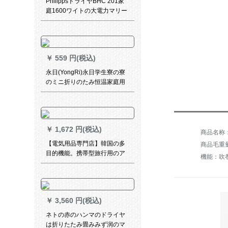
PhilippsドライヤBHC 201家
庭1600ワイトの大電力マリー
ナイオで冷却熱風ドレヤBHC
201をケアします。
￥
559 円(税込)
永日(YongRi)永日学生寮の寮
のミニ折りのたみ恒温家庭用
ドライヤ500 W小型携帯帯ド
ラえもん空色
￥
1,672 円(税込)
【電気用品専門店】韓国の多
商品毛重量：
目的機能。携帯型旅行用のア
イロンでストに髪を饰る。
￥
3,560 円(税込)
ネトの赤のハンマのドライヤ
は折りたたみ畳みみず润のマ