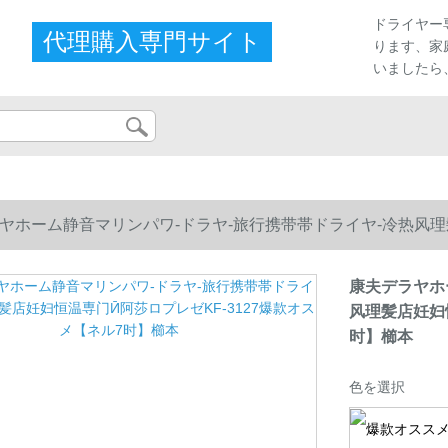
プ
ドライヤー
代理購入専門サイト
ります、家
いましたら
ヤホーム静音マリンパワ-ドラヤ-旅行携带帯ドライヤ-冷热风理髪
】櫛本
康夫デラヤホ
风理髪店妊妇
时】櫛本
色を選択