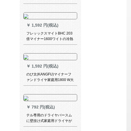
イナーナーオンラインの家庭
用大电力の电気风を吹いて恒
温の冷たい风の筒の黒の品质
は飞科フープの博朗松下の戴
￥
1,592 円(税込)
森に匹敌します。
フレッックスマイトBHC 203
倍マイナー1600ワイトの冷熱
風があられ、ドライヤBHC
203を折り畳する。
￥
1,592 円(税込)
のび太(KANGFU)マイナーフ
ァンドライヤ家庭用1800 W大
出力速乾温風恒温
￥
792 円(税込)
テル専用のドライヤバースム
に壁挂け式家庭用ドライヤが
付いています。5星ホテル専用