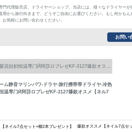
専門代理販売店、ドライヤーショップ。当店には、様々なドライヤーが
庭用から旅行向きまで、どうぞご自由にお選びください。もし何かもん
、お気軽にお問い合わせください。
お問い
店妊妇恒温専门Ӣ阿莎ロプレゼKF-3127爆款オスメ
ーム静音マリンパワ-ドラヤ-旅行携带帯ドライヤ-冷热
恒温専门Ӣ阿莎ロプレゼKF-3127爆款オスメ【ネル7
爆款オススメ【ネイル7点セッ