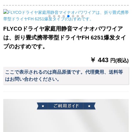
1800 W大出力専门サ
下下級大出力ドライ
がしたードライヤー
ロンン家庭用恒温保
ヤ冷熱風恒温保護ス
ロ
护ドライヤセミナー
トマイナイオドライ
ヤ301
FLYCOドライヤ家庭用静音マイナオバワワイア
は、折り畳式携帯帯型ドライヤFH 6251爆发タイ
プのおすめです。
￥ 443
円(税込)
ここで表示されるのは商品原価です。代理費用、送料等
はお問い合わせください。