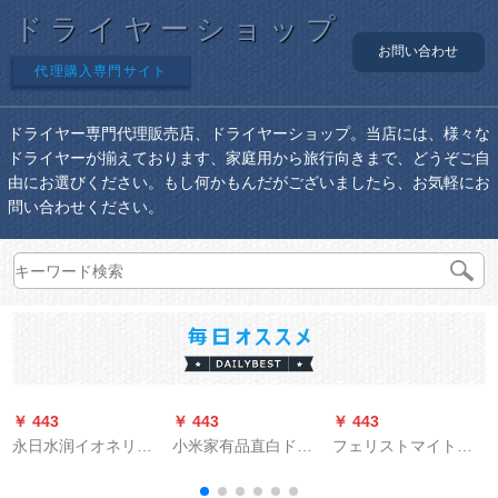
ドライヤーショップ
お問い合わせ
代理購入専門サイト
ドライヤー専門代理販売店、ドライヤーショップ。当店には、様々な
ドライヤーが揃えております、家庭用から旅行向きまで、どうぞご自
由にお選びください。もし何かもんだがございましたら、お気軽にお
問い合わせください。
￥ 443
￥ 443
￥ 443
￥
永日水润イオネリン
小米家有品直白ドラ
フェリストマイト
グ赤ハンマー妊妇用
イヤ家庭用ドライヤ
BHC 203倍マイナー
乳児用放射线防止
イヤマイネリング廊
1600ワイトの冷熱風